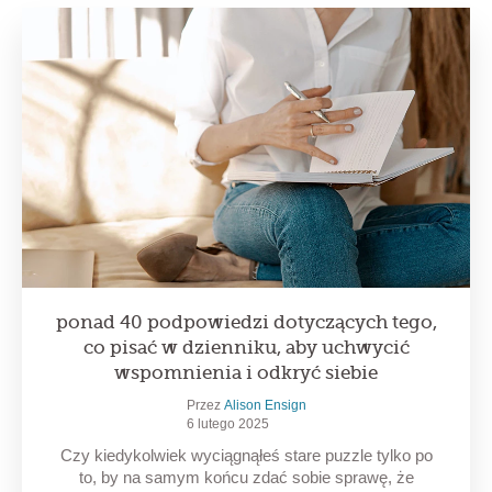
ponad 40 podpowiedzi dotyczących tego,
co pisać w dzienniku, aby uchwycić
wspomnienia i odkryć siebie
Przez
Alison Ensign
6 lutego 2025
Czy kiedykolwiek wyciągnąłeś stare puzzle tylko po
to, by na samym końcu zdać sobie sprawę, że