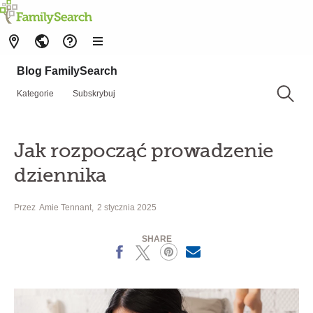
Blog FamilySearch
Kategorie
Subskrybuj
Jak rozpocząć prowadzenie
dziennika
Przez
Amie Tennant
2 stycznia 2025
SHARE
Facebook
X
Pinterest
MailText