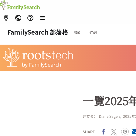
FamilySearch 部落格
類別
订阅
一覽202
建立者：
Diane Sagers
2025年
Facebook
X
Pinterest
SHARE