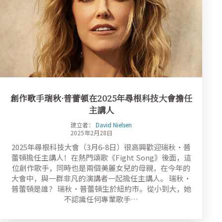
創作歌手瑞秋·普蕾頓在2025年尋根科技大會擔任
主講人
建立者：
David Nielsen
2025年2月28日
2025年尋根科技大會（3月6-8日）很高興歡迎瑞秋·普
蕾頓擔任主講人！在熱門頌歌《Fight Song》後面，這
位創作歌手，同時也是兩個美麗女兒的母親，在今年的
大會中，與一群非凡的演講者一起擔任主講人。 瑞秋·
普蕾頓是誰？ 瑞秋·普蕾頓生於紐約市。從小到大，她
不認識任何專業歌手…