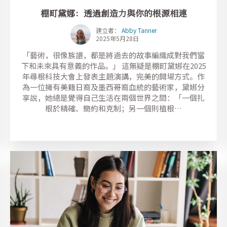
棚町黛娜：透過創造力與你的根源相連
建立者：
Abby Tanner
2025年5月28日
「藝術，很像族譜，都是將過去的故事編織成對我們當
下和未來具有意義的作品。」 這無疑是棚町黛娜在2025
年尋根科技大會上發表主題演講，完美的開場方式。作
為一位擁有美籍日裔及墨西哥裔血統的藝術家，黛娜分
享說，她總是覺得自己生活在兩個世界之間：「一個扎
根於精確、簡約和克制；另一個則植根…