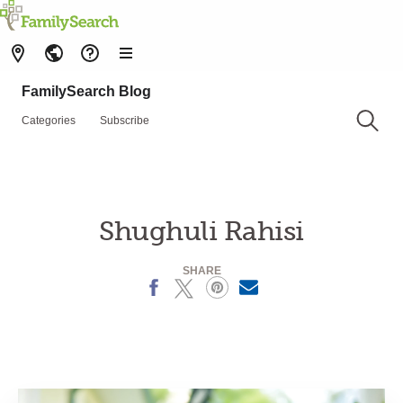
FamilySearch Blog
Categories
Subscribe
Shughuli Rahisi
SHARE
Facebook
X
Pinterest
MailText