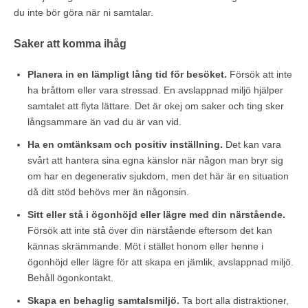
du inte bör göra när ni samtalar.
Saker att komma ihåg
Planera in en lämpligt lång tid för besöket.
Försök att inte
ha bråttom eller vara stressad. En avslappnad miljö hjälper
samtalet att flyta lättare. Det är okej om saker och ting sker
långsammare än vad du är van vid.
Ha en omtänksam och positiv inställning.
Det kan vara
svårt att hantera sina egna känslor när någon man bryr sig
om har en degenerativ sjukdom, men det här är en situation
då ditt stöd behövs mer än någonsin.
Sitt eller stå i ögonhöjd eller lägre med din närstående.
Försök att inte stå över din närstående eftersom det kan
kännas skrämmande. Möt i stället honom eller henne i
ögonhöjd eller lägre för att skapa en jämlik, avslappnad miljö.
Behåll ögonkontakt.
Skapa en behaglig samtalsmiljö.
Ta bort alla distraktioner,