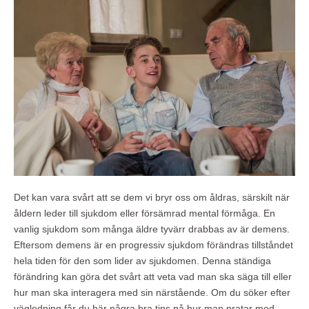
Det kan vara svårt att se dem vi bryr oss om åldras, särskilt när
åldern leder till sjukdom eller försämrad mental förmåga. En
vanlig sjukdom som många äldre tyvärr drabbas av är demens.
Eftersom demens är en progressiv sjukdom förändras tillståndet
hela tiden för den som lider av sjukdomen. Denna ständiga
förändring kan göra det svårt att veta vad man ska säga till eller
hur man ska interagera med sin närstående. Om du söker efter
vägledning får du här några bra tips på hur man pratar med