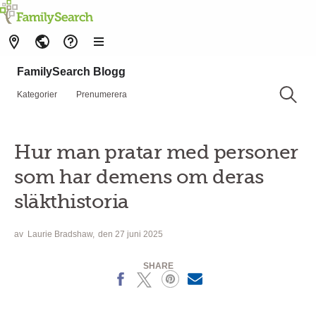
FamilySearch Blogg
Kategorier
Prenumerera
Hur man pratar med personer
som har demens om deras
släkthistoria
av
Laurie Bradshaw
den 27 juni 2025
SHARE
Facebook
X
Pinterest
MailText