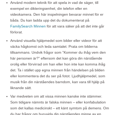
Använd modern teknik för att spela in vad de säger, till
exempel en dikteringsenhet, din telefon eller en
videokamera. Den här inspelningen bevarar minnet för er
båda. Du kan ladda upp det du dokumenterat på
FamilySearch Minnen
för att vara säker på att det inte går
förlorat.
Använd visuella hjälpmedel som bilder eller videor för att
väcka hågkomst och leda samtalet. Prata om bilderna
tillsammans. Undvik frågor som ”Kommer du ihåg vem den
här personen är?” eftersom det kan göra din närstående
orolig eller förvirrad om han eller hon inte kan komma ihåg
det. Ta i stället upp egna minnen från händelsen på bilden
eller kommentera det du ser på fotot. Ljudhjälpmedel, som
musik från din närståendes barndom, kan vara till hjälp på
liknande sätt.
Var medveten om att vissa minnen kanske inte stämmer.
Som tidigare nämnts är falska minnen – eller konfabulation
som det kallas medicinskt – ett känt symtom på demens. Om
du har frågor om huruvida din närståendes minne av en