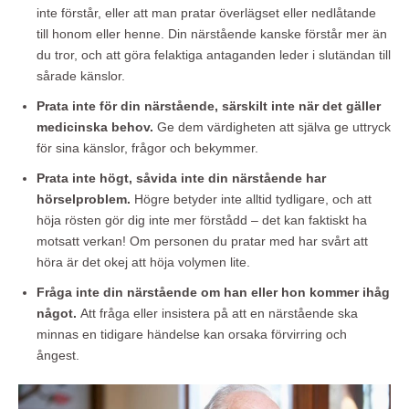
inte förstår, eller att man pratar överlägset eller nedlåtande
till honom eller henne. Din närstående kanske förstår mer än
du tror, och att göra felaktiga antaganden leder i slutändan till
sårade känslor.
Prata inte för din närstående, särskilt inte när det gäller
medicinska behov.
Ge dem värdigheten att själva ge uttryck
för sina känslor, frågor och bekymmer.
Prata inte högt, såvida inte din närstående har
hörselproblem.
Högre betyder inte alltid tydligare, och att
höja rösten gör dig inte mer förstådd – det kan faktiskt ha
motsatt verkan! Om personen du pratar med har svårt att
höra är det okej att höja volymen lite.
Fråga inte din närstående om han eller hon kommer ihåg
något.
Att fråga eller insistera på att en närstående ska
minnas en tidigare händelse kan orsaka förvirring och
ångest.