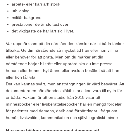
arbets- eller karriärhistorik
utbildning
militär bakgrund
prestationer de är stoltast över
det viktigaste de har lärt sig i livet.
Var uppmärksam på din närståendes känslor när ni båda tänker
tillbaka. Ge din närstående så mycket tid han eller hon vill ha
eller behöver för att prata. Men om du märker att din
närstående börjar bli trött eller upprörd ska du inte pressa
honom eller henne. Byt ämne eller avsluta besöket så att han
eller hon får vila.
Det kan kännas svårt, men ansträngningen är värd besväret. Att
dokumentera en närståendes släkthistoria kan vara till nytta för
er båda. Faktum är att en studie från 2018 visar att
minnesböcker eller livsberättelseböcker har en mängd fördelar
för patienter med demens, däribland förbättringar i fråga om
humör, livskvalitet, kommunikation och självbiografiskt minne.
Hur man hjälper personer med demens att