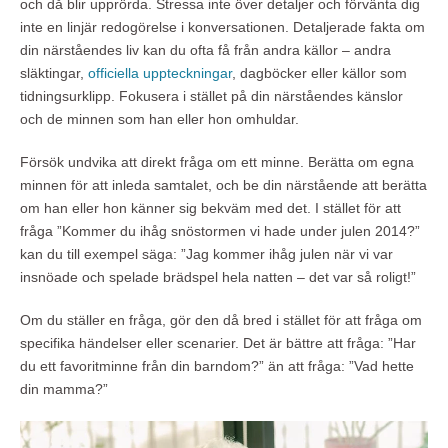
och då blir upprörda. Stressa inte över detaljer och förvänta dig
inte en linjär redogörelse i konversationen. Detaljerade fakta om
din närståendes liv kan du ofta få från andra källor – andra
släktingar,
officiella uppteckningar
, dagböcker eller källor som
tidningsurklipp. Fokusera i stället på din närståendes känslor
och de minnen som han eller hon omhuldar.
Försök undvika att direkt fråga om ett minne. Berätta om egna
minnen för att inleda samtalet, och be din närstående att berätta
om han eller hon känner sig bekväm med det. I stället för att
fråga ”Kommer du ihåg snöstormen vi hade under julen 2014?”
kan du till exempel säga: ”Jag kommer ihåg julen när vi var
insnöade och spelade brädspel hela natten – det var så roligt!”
Om du ställer en fråga, gör den då bred i stället för att fråga om
specifika händelser eller scenarier. Det är bättre att fråga: ”Har
du ett favoritminne från din barndom?” än att fråga: ”Vad hette
din mamma?”