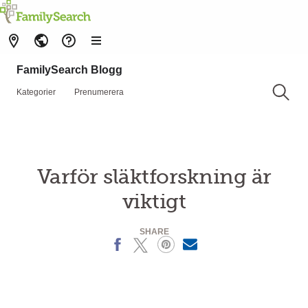
FamilySearch Blogg
Kategorier
Prenumerera
Varför släktforskning är
viktigt
SHARE
Facebook
X
Pinterest
MailText