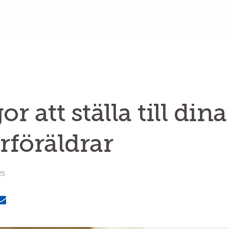
or att ställa till dina
föräldrar
25
MailText