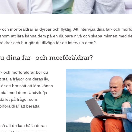
och morföräldrar är dyrbar och flyktig. Att intervjua dina far- och morförä
genom att lära känna dem på en djupare nivå och skapa minnen med de
föräldrar och hur går du tillväga för att intervjua dem?
u dina far- och morföräldrar?
r- och morföräldrar bör du
t ställa frågor om deras liv,
r ett bra sätt att lära känna
mtal med dem. Undvik ”ja
 stället på frågor som
rföräldrar att berätta
l så att du kan hålla deras