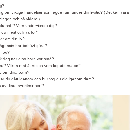
ng?
ig om viktiga händelser som ägde rum under din livstid? (Det kan vara k
ingen och så vidare.)
ar du haft? Vem undervisade dig?
jöt du mest och varför?
gt om ditt liv?
någonsin har behövt göra?
tt bo?
sk dag när dina barn var små?
na? Vilken mat åt ni och vem lagade maten?
lse om dina barn?
 har du gått igenom och hur tog du dig igenom dem?
 av dina favoritminnen?