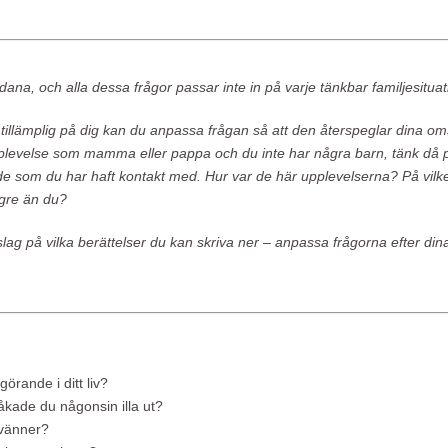
kadana, och alla dessa frågor passar inte in på varje tänkbar familjesituat
tillämplig på dig kan du anpassa frågan så att den återspeglar dina oms
levelse som mamma eller pappa och du inte har några barn, tänk då p
råde som du har haft kontakt med. Hur var de här upplevelserna? På vilke
gre än du?
slag på vilka berättelser du kan skriva ner – anpassa frågorna efter d
avgörande i ditt liv?
kade du någonsin illa ut?
svänner?