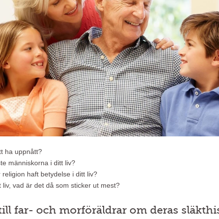
att ha uppnått?
ste människorna i ditt liv?
r religion haft betydelse i ditt liv?
tt liv, vad är det då som sticker ut mest?
 till far- och morföräldrar om deras släkthi