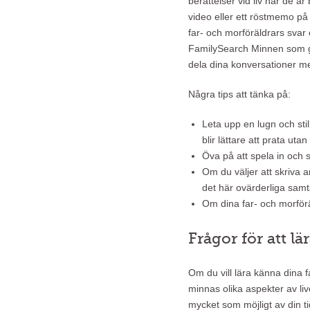
berättelser vid liv när de är
video eller ett röstmemo på 
far- och morföräldrars sva
FamilySearch Minnen som gö
dela dina konversationer 
Några tips att tänka på:
Leta upp en lugn och stil
blir lättare att prata utan
Öva på att spela in och 
Om du väljer att skriva ant
det här ovärderliga samt
Om dina far- och morför
Frågor för att l
Om du vill lära känna dina f
minnas olika aspekter av liv
mycket som möjligt av din 