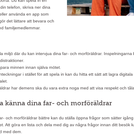
 borta. Du kan spela in en
din telefon, skriva ner dina
r eller använda en app som
r det lättare att bevara och
med familjemedlemmar.
la miljö där du kan intervjua dina far- och morföräldrar. Inspelningarna bl
 distraktioner.
spara minnen innan själva mötet.
eckningar i stället för att spela in kan du hitta ett sätt att lagra digitala
alet.
äldrar har demens ska du vara extra noga med att visa respekt och tå
ära känna dina far- och morföräldrar
ar- och morföräldrar bättre kan du ställa öppna frågor som sätter igång
et. Att göra en lista och dela med dig av några frågor innan ditt besök ka
tid med dem.