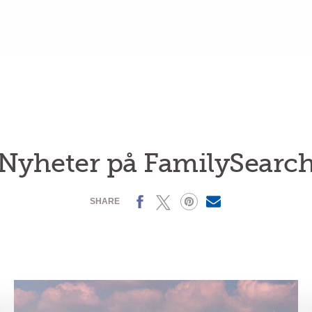
Nyheter på FamilySearc
Facebook
X
Pinterest
MailText
SHARE