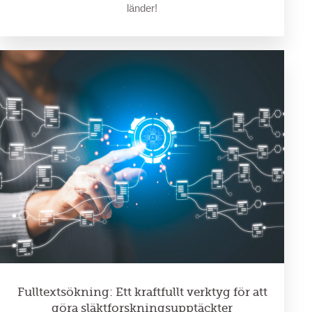
länder!
Fulltextsökning: Ett kraftfullt verktyg för att
göra släktforskningsupptäckter