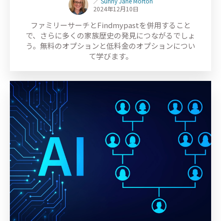
／
Sunny Jane Morton
2024年12月10日
ファミリーサーチとFindmypastを併用すること
で、さらに多くの家族歴史の発見につながるでしょ
う。無料のオプションと低料金のオプションについ
て学びます。