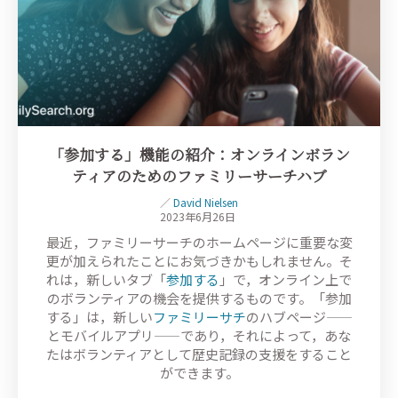
「参加する」機能の紹介：オンラインボラン
ティアのためのファミリーサーチハブ
／
David Nielsen
2023年6月26日
最近，ファミリーサーチのホームページに重要な変
更が加えられたことにお気づきかもしれません。そ
れは，新しいタブ「
参加する
」で，オンライン上で
のボランティアの機会を提供するものです。「参加
する」は，新しい
ファミリーサチ
のハブページ——
とモバイルアプリ——であり，それによって，あな
たはボランティアとして歴史記録の支援をすること
ができます。