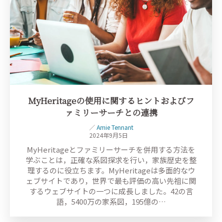
MyHeritageの使用に関するヒントおよびフ
ァミリーサーチとの連携
／
Amie Tennant
2024年9月5日
MyHeritageとファミリーサーチを併用する方法を
学ぶことは，正確な系図探求を行い，家族歴史を整
理するのに役立ちます。MyHeritageは多面的なウ
ェブサイトであり，世界で最も評価の高い先祖に関
するウェブサイトの一つに成長しました。42の言
語，5400万の家系図，195億の…