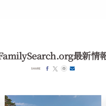
FamilySearch.org最新情
Facebook
X
Pinterest
MailText
SHARE