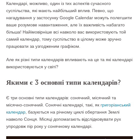
Календарі, можливо, один із тих аспектів сучасного
суспільства, які мають найбільший вплив. Певно, що
нагадування у застосунку Google Calendar можуть полегшити
ваше розумове навантаження, але їх важливість набагато
більша! Найімовірніше всі навколо вас використовують той
самий календар, тому суспільство в цілому може зручно
працювати за узгодженим графіком.
Але як різні типи календарів впливають на це та які календарі
використовуються у світі?
Якими є 3 основні типи календарів?
Є три основні типи календарів: сонячний, місячний та
місячно-сонячний. Сонячні календарі, такі, як
григоріанський
календар
, базуються на річному циклі обертання Землі
навколо Сонця. Місяці допомагають відслідковувати рух
упродовж пір року у сонячному календарі.