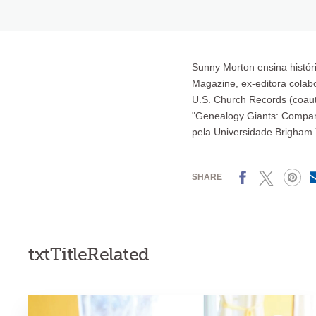
Sunny Morton ensina históri
Magazine, ex-editora colab
U.S. Church Records (coaut
"Genealogy Giants: Compari
pela Universidade Brigham
Facebook
X
Pinterest
SHARE
txtTitleRelated