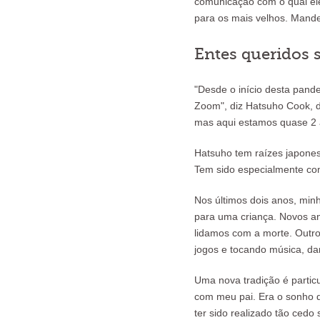
comunicação com o qual ele
para os mais velhos. Mand
Entes queridos
"Desde o início desta pand
Zoom", diz Hatsuho Cook, 
mas aqui estamos quase 2 
Hatsuho tem raízes japones
Tem sido especialmente com
Nos últimos dois anos, min
para uma criança. Novos an
lidamos com a morte. Outr
jogos e tocando música, d
Uma nova tradição é partic
com meu pai. Era o sonho d
ter sido realizado tão cedo