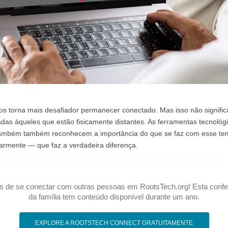
dos torna mais desafiador permanecer conectado. Mas isso não signific
tadas àqueles que estão fisicamente distantes. As ferramentas tecnológi
o também também reconhecem a importância do que se faz com esse te
larmente — que faz a verdadeira diferença.
 de se conectar com outras pessoas em RootsTech.org! Esta conferên
da família tem conteúdo disponível durante um ano.
EXPLORE A ROOTSTECH CONNECT GRATUITAMENTE