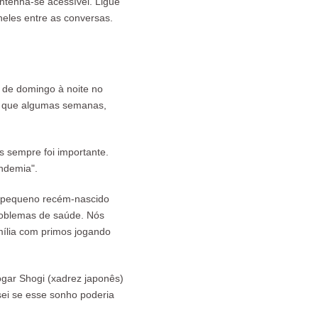
ntenha-se acessível. Ligue
eles entre as conversas.
 de domingo à noite no
o que algumas semanas,
s sempre foi importante.
ndemia".
m pequeno recém-nascido
roblemas de saúde. Nós
ília com primos jogando
ogar Shogi (xadrez japonês)
sei se esse sonho poderia