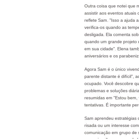
Outra coisa que notei que 
assistir aos eventos atuais
reflete Sam. "Isso a ajuda 
verifica-os quando as temp
desligada. Ela comenta sobr
quando um grande projeto 
em sua cidade". Elena tam
aniversários e os parabeniz
Agora Sam é o único vivend
parente distante é difícil",
ocupado. Você descobre que
problemas e soluções diári
resumidas em "Estou bem, v
tentativas. É importante pe
Sam aprendeu estratégias q
risada ou um interesse co
comunicação em grupo de su