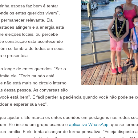
minha esposa faz bem é tentar
 onde os entes queridos vivem",
a permanecer relevante. Ela
estades atingem e a energia está
e eleições locais, ou percebe
de construção está acontecendo
bém se lembra de todos em seus
a e presenteia.
o longe de entes queridos. "Ser o
 admite ele. "Todo mundo está
 não está mais no círculo interno
as dessa pessoa. As conversas são
ocê está bem". É fácil perder a paciência quando você não pode se 
rdoar e esperar sua vez".
ue ajudam. Ele marca os entes queridos em postagens nas redes soci
mum. Ele iniciou um grupo usando o
aplicativo WhatsApp
, que se tornou
a família. E ele tenta alcançar de forma pensativa. "Esteja disposto 