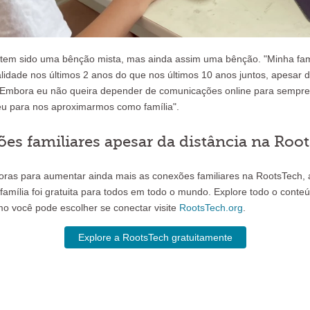
 tem sido uma bênção mista, mas ainda assim uma bênção. "Minha fam
idade nos últimos 2 anos do que nos últimos 10 anos juntos, apesar 
e. "Embora eu não queira depender de comunicações online para sempre
eu para nos aproximarmos como família".
es familiares apesar da distância na Roo
ras para aumentar ainda mais as conexões familiares na RootsTech, a 
 família foi gratuita para todos em todo o mundo. Explore todo o conte
o você pode escolher se conectar visite
RootsTech.org
.
Explore a RootsTech gratuitamente