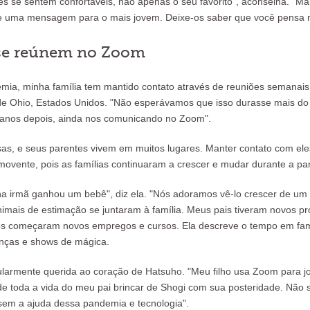
s se sentem confortáveis, não apenas o seu favorito", aconselha. "Ma
e uma mensagem para o mais jovem. Deixe-os saber que você pensa n
 se reúnem no Zoom
emia, minha família tem mantido contato através de reuniões semanais
de Ohio, Estados Unidos. "Não esperávamos que isso durasse mais d
anos depois, ainda nos comunicando no Zoom".
as, e seus parentes vivem em muitos lugares. Manter contato com ele
ovente, pois as famílias continuaram a crescer e mudar durante a pa
ha irmã ganhou um bebê", diz ela. "Nós adoramos vê-lo crescer de u
imais de estimação se juntaram à família. Meus pais tiveram novos p
os começaram novos empregos e cursos. Ela descreve o tempo em fam
anças e shows de mágica.
ularmente querida ao coração de Hatsuho. "Meu filho usa Zoom para j
e toda a vida do meu pai brincar de Shogi com sua posteridade. Não 
 sem a ajuda dessa pandemia e tecnologia".