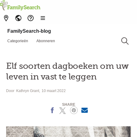
FamilySearch-blog
Categorieën
Abonneren
Elf soorten dagboeken om uw
leven in vast te leggen
Door
Kathryn Grant
10 maart 2022
SHARE
Facebook
X
Pinterest
MailText