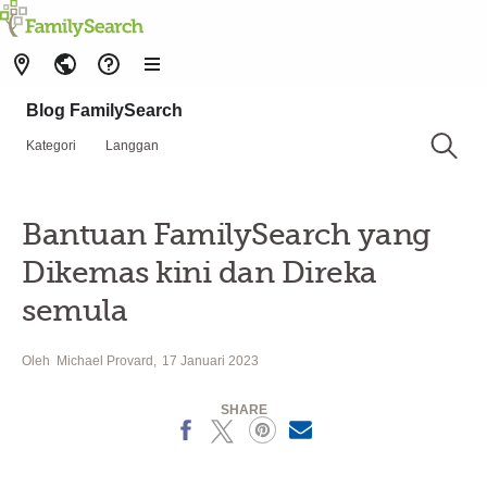
Blog FamilySearch
Kategori
Langgan
Bantuan FamilySearch yang
Dikemas kini dan Direka
semula
Oleh
Michael Provard
17 Januari 2023
SHARE
Facebook
X
Pinterest
MailText