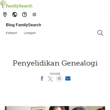
Blog FamilySearch
Kategori
Langgan
Penyelidikan Genealogi
SHARE
Facebook
X
Pinterest
MailText