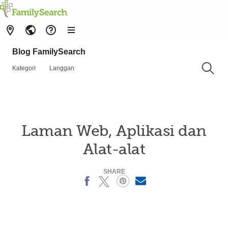
Blog FamilySearch
Kategori
Langgan
Laman Web, Aplikasi dan
Alat-alat
SHARE
Facebook
X
Pinterest
MailText