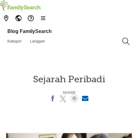
Blog FamilySearch
Kategori
Langgan
Sejarah Peribadi
SHARE
Facebook
X
Pinterest
MailText