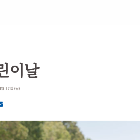
린이날
4월 17일 (월)
MailText