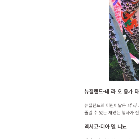
뉴질랜드-테 라 오 응가 
뉴질랜드의 어린이날은
테 라
즐길 수 있는 재밌는 행사가 
멕시코-디아 델 니뇨