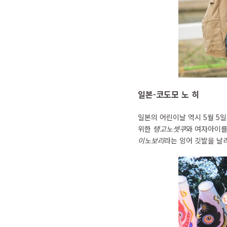
일본-코도모 노 히
일본의 어린이날 역시 5월 5
위한
탱고노셋쿠
와 여자아이
이노보리
라는 잉어 깃발을 날