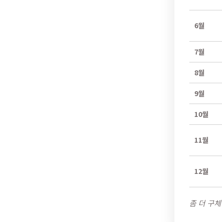
6월
7월
8월
9월
10월
11월
12월
좀 더 구