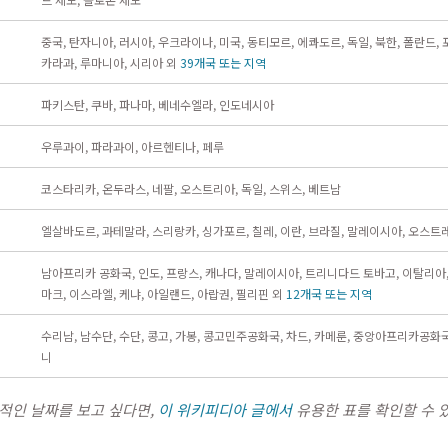
중국, 탄자니아, 러시아, 우크라이나, 미국, 동티모르, 에콰도르, 독일, 북한, 폴란드, 
카라과, 루마니아, 시리아 외
39개국 또는 지역
파키스탄, 쿠바, 파나마, 베네수엘라, 인도네시아
우루과이, 파라과이, 아르헨티나, 페루
코스타리카, 온두라스, 네팔, 오스트리아, 독일, 스위스, 베트남
엘살바도르, 과테말라, 스리랑카, 싱가포르, 칠레, 이란, 브라질, 말레이시아, 오스
남아프리카 공화국, 인도, 프랑스, 캐나다, 말레이시아, 트리니다드 토바고, 이탈리아,
마크, 이스라엘, 케냐, 아일랜드, 아랍권, 필리핀 외
12개국 또는 지역
수리남, 남수단, 수단, 콩고, 가봉, 콩고민주공화국, 차드, 카메룬, 중앙아프리카공화국
니
체적인 날짜를 보고 싶다면,
이 위키피디아 글에서
유용한 표를 확인할 수 