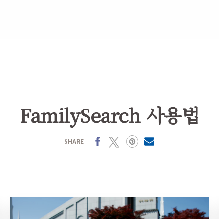
FamilySearch 사용법
Facebook
X
Pinterest
MailText
SHARE