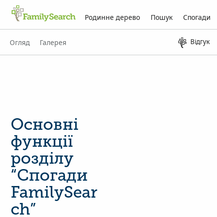
Родинне дерево
Пошук
Спогади
Відгук
Огляд
Галерея
Основні
функції
розділу
“Спогади
FamilySear
ch”