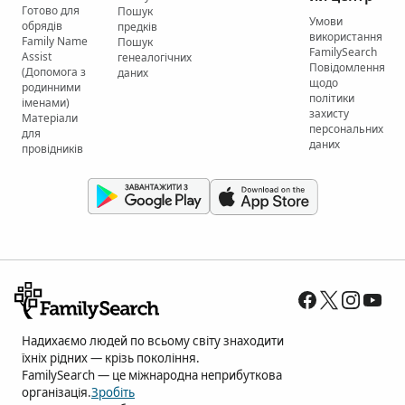
Готово для
Пошук
Умови
обрядів
предків
використання
Family Name
Пошук
FamilySearch
Assist
генеалогічних
Повідомлення
(Допомога з
даних
щодо
родинними
політики
іменами)
захисту
Матеріали
персональних
для
даних
провідників
Надихаємо людей по всьому світу знаходити
їхніх рідних — крізь покоління.
FamilySearch — це міжнародна неприбуткова
організація.
Зробіть