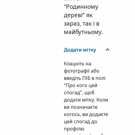
“Родинному
дереві” як
зараз, так і в
майбутньому.
Додати мітку
Клацніть на
фотографії або
введіть ПІБ в полі
“Про кого цей
спогад”, щоб
додати мітку. Коли
ви позначаєте
когось, ви додаєте
цей спогад до
профілю