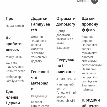
Менше
Про
Додатки
Отримати
Що ми
FamilySea
допомогу
пропону
Наша історія
rch
��мо
Центр
допомоги
Додатки
Родинне
Як
Зв’язатися з
“Родинного
дерево
зробити
нами
дерева”
Генеалогічні
Ваш акаунт
внесок
Додаток
записи
“Спогади”
Можливість
Моя участь
Усі мобільні
ділитися
Скеруван
додатки
сімейними
Що таке
ня і
фотографіями
індексування
Навчальні
навчання
Волонтерство
Генеалогі
матеріали
Лабораторії
чні
Інструкції з
З чого почати
FamilySearch
досліджень
матеріал
Навчальний
Значення
и
центр
прізвищ
Для
Генеалогічний
Кладовища
членів
ресурс
Юридичн
Research Wiki
Каталог
Церкви
ий центр
FamilySearch