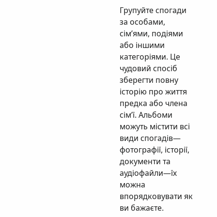
Групуйте спогади
за особами,
сім’ями, подіями
або іншими
категоріями. Це
чудовий спосіб
зберегти повну
історію про життя
предка або члена
сім’ї. Альбоми
можуть містити всі
види спогадів—
фотографії, історії,
документи та
аудіофайли—їх
можна
впорядковувати як
ви бажаєте.