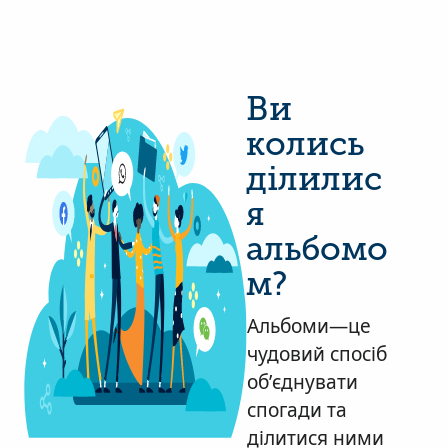
Ви
колись
ділилис
я
альбомо
м?
Альбоми—це
чудовий спосіб
об’єднувати
спогади та
ділитися ними