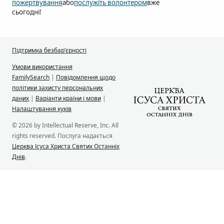
пожертвування
або
послужіть волонтером
вже
сьогодні!
Підтримка безбар’єрності
Умови використання
FamilySearch
|
Повідомлення щодо
політики захисту персональних
даних
|
Варіанти країни і мови
|
Налаштування куків
© 2026 by Intellectual Reserve, Inc. All
rights reserved. Послуга надається
Церква Ісуса Христа Святих Останніх
Днів
.