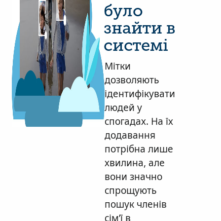
було
знайти в
системі
Мітки
дозволяють
ідентифікувати
людей у
спогадах. На їх
додавання
потрібна лише
хвилина, але
вони значно
спрощують
пошук членів
сім’ї в