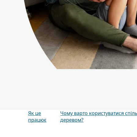
Як це
Чому варто користуватися спіл
працює
деревом?