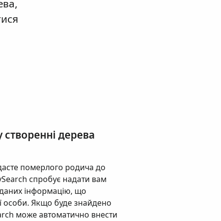
ева,
тися
у створенні дерева
асте померлого родича до
ySearch спробує надати вам
 даних інформацію, що
єї особи. Якщо буде знайдено
earch може автоматично внести