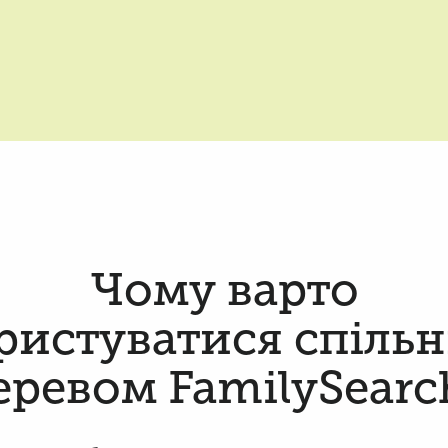
Чому варто
ристуватися спіль
еревом FamilySearc