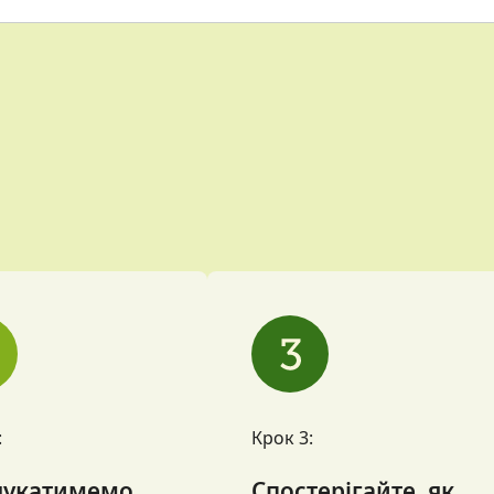
:
Крок 3:
укатимемо
Спостерігайте, як