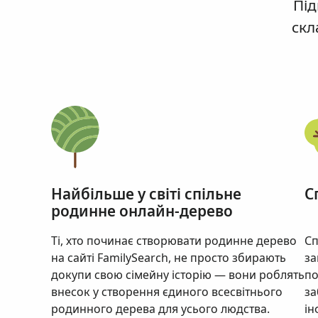
Під
скл
Найбільше у світі спільне
С
родинне онлайн-дерево
Ті, хто починає створювати родинне дерево
Сп
на сайті FamilySearch, не просто збирають
за
докупи свою сімейну історію — вони роблять
по
внесок у створення єдиного всесвітнього
за
родинного дерева для усього людства.
ін