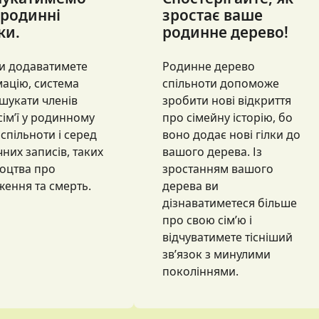
 родинні
зростає ваше
ки.
родинне дерево!
и додаватимете
Родинне дерево
ацію, система
спільноти допоможе
шукати членів
зробити нові відкриття
сім’ї у родинному
про сімейну історію, бо
 спільноти і серед
воно додає нові гілки до
чних записів, таких
вашого дерева. Із
доцтва про
зростанням вашого
ення та смерть.
дерева ви
дізнаватиметеся більше
про свою сім’ю і
відчуватимете тісніший
зв’язок з минулими
поколіннями.