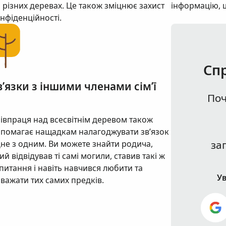
 різних деревах. Це також зміцнює захист
інформацію, 
нфіденційності.
Сп
в’язки з іншими членами сім’ї
Поч
івпраця над всесвітнім деревом також
помагає нащадкам налагоджувати зв’язок
за
не з одним. Ви можете знайти родича,
ий відвідував ті самі могили, ставив такі ж
питання і навіть навчився любити та
Ув
важати тих самих предків.