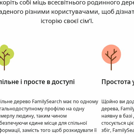
коріть собі міць всесвітнього родинного дер
аденого різними користувачами, щоб дізна
історію своєї сім’ї.
пільне і просте в доступі
Простота 
ільне дерево FamilySearch має по одному
Щойно ви дод
гальнодоступному профілю на одну
дерева, Famil
мерлу людину, таким чином
наявну в базі
безпечуючи єдине місце для спільної
стосується ці
формації, замість того щоб розкидувати її
збіг, FamilyS