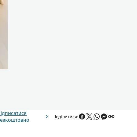
ідписатися
Поділитися:
езкоштовно