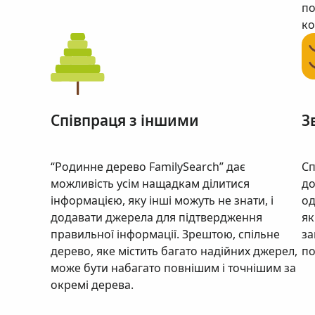
по
ко
Співпраця з іншими
З
“Родинне дерево FamilySearch” дає
Сп
можливість усім нащадкам ділитися
до
інформацією, яку інші можуть не знати, і
од
додавати джерела для підтвердження
як
правильної інформації. Зрештою, спільне
за
дерево, яке містить багато надійних джерел,
по
може бути набагато повнішим і точнішим за
окремі дерева.