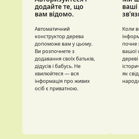
додайте те, що
ваші
вам відомо.
зв’яз
Автоматичний
Коли в
конструктор дерева
інформ
допоможе вам у цьому.
почне 
Ви розпочнете з
вашої 
додавання своїх батьків,
дереві
дідусів і бабусь. Не
істори
хвилюйтеся — вся
як сві
інформація про живих
народж
осіб є приватною.