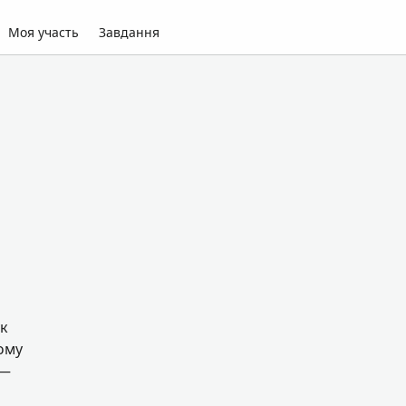
Моя участь
Завдання
ук
ому
 —