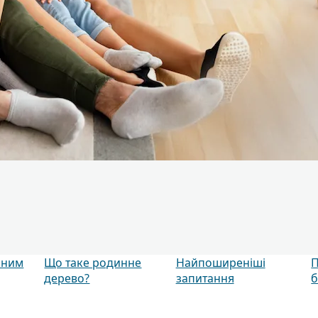
ьним
Що таке родинне
Найпоширеніші
П
дерево?
запитання
б