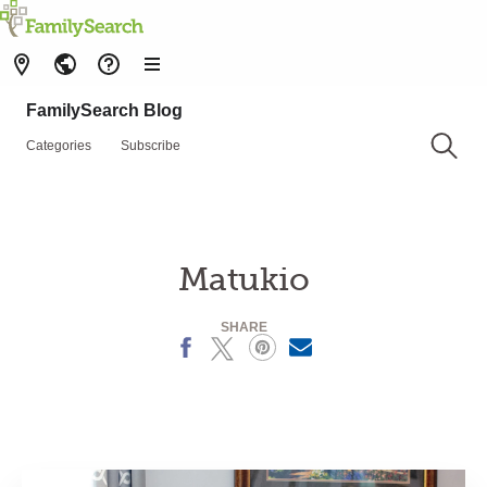
FamilySearch Blog
Categories
Subscribe
Matukio
SHARE
Facebook
X
Pinterest
MailText