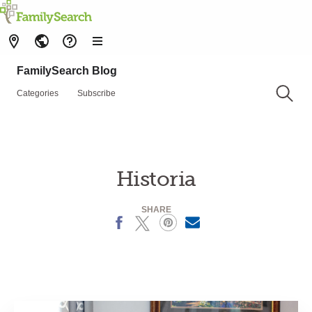
FamilySearch Blog
Categories
Subscribe
Historia
SHARE
Facebook
X
Pinterest
MailText