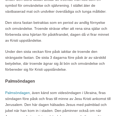
symbol för omvändelse och självrening. I stället äter de
växtbaserad mat och undviker överdådiga och tunga måltider.
Den stora fastan betraktas som en period av andlig förnyelse
och omvändelse. Troende strävar efter att rena sina själar och
förbereda sina hjärtan för påskfirandet, dagen då vi firar minnet
av Kristi uppståndelse.
Under den sista veckan före påsk iakttar de troende den
strängaste fastan. De sista 3 dagarna före påsk är av särskild
betydelse, där troende ägnar sig åt bön och omvändelse och
förbereder sig för Kristi uppståndelse.
Palmsöndagen
Palmsöndagen
, även känd som videsöndagen i Ukraina, firas
söndagen före påsk och firas till minne av Jesu Kristi ankomst till
Jerusalem. Den här dagen hälsades Jesus med palmblad och
jubel när han kom in i staden. Den påminner också om när