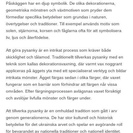
Påskäggen har en djup symbolik. De olika dekorationerna,
geometriska mönstren och växtmotiven som pryder dem
förmedlar specifika betydelser som grundas i naturen,
övertygelser och traditioner. Till exempel används motiv som
solen, stjärnorna, korsen och fåglarna ofta för att symbolisera
liv, ljus och återfödelse.
Att göra pysanky är en intrikat process som kräver både
skicklighet och tålamod. Traditionellt tillverkas pysanky med en
teknik som kallas dekorationsvaxning, där varmt vax noggrant
appliceras på äggets yta med ett specialiserat verktyg och bildar
intrikata mönster. Ägget färgas sedan i olika färger, där vaxet
fungerar som en barriär som förhindrar att färgen når vissa
områden. Efter färgningsprocessen avlägsnas vaxet försiktigt
och avslöjar livfulla mönster och färger under.
Att tillverka pysanky är en omhuldad tradition som gått i arv
genom generationerna. De har stor kulturell och historisk
betydelse för det ukrainska arvet och spelar en avgörande roll
för bevarandet av nationella traditioner och nationell identitet.