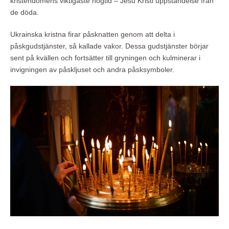
kristendomens viktigaste högtid – Jesu Kristi uppståndelse från
de döda.
Ukrainska kristna firar påsknatten genom att delta i
påskgudstjänster, så kallade vakor. Dessa gudstjänster börjar
sent på kvällen och fortsätter till gryningen och kulminerar i
invigningen av påskljuset och andra påsksymboler.