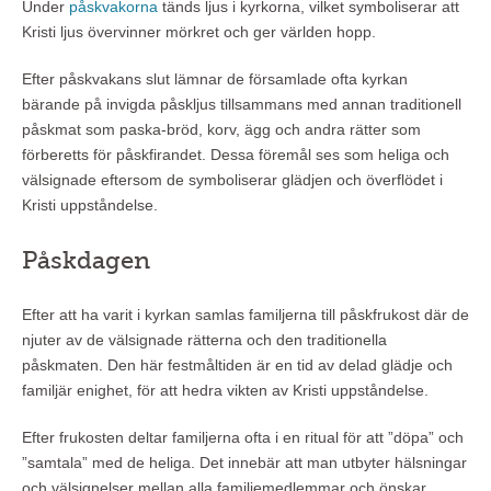
Under
påskvakorna
tänds ljus i kyrkorna, vilket symboliserar att
Kristi ljus övervinner mörkret och ger världen hopp.
Efter påskvakans slut lämnar de församlade ofta kyrkan
bärande på invigda påskljus tillsammans med annan traditionell
påskmat som paska-bröd, korv, ägg och andra rätter som
förberetts för påskfirandet. Dessa föremål ses som heliga och
välsignade eftersom de symboliserar glädjen och överflödet i
Kristi uppståndelse.
Påskdagen
Efter att ha varit i kyrkan samlas familjerna till påskfrukost där de
njuter av de välsignade rätterna och den traditionella
påskmaten. Den här festmåltiden är en tid av delad glädje och
familjär enighet, för att hedra vikten av Kristi uppståndelse.
Efter frukosten deltar familjerna ofta i en ritual för att ”döpa” och
”samtala” med de heliga. Det innebär att man utbyter hälsningar
och välsignelser mellan alla familjemedlemmar och önskar