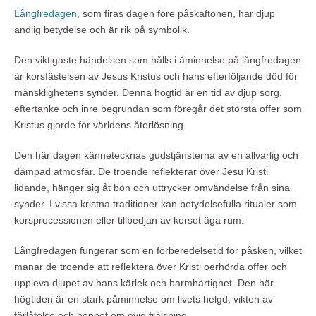
Långfredagen
, som firas dagen före påskaftonen, har djup
andlig betydelse och är rik på symbolik.
Den viktigaste händelsen som hålls i åminnelse på långfredagen
är korsfästelsen av Jesus Kristus och hans efterföljande död för
mänsklighetens synder. Denna högtid är en tid av djup sorg,
eftertanke och inre begrundan som föregår det största offer som
Kristus gjorde för världens återlösning.
Den här dagen kännetecknas gudstjänsterna av en allvarlig och
dämpad atmosfär. De troende reflekterar över Jesu Kristi
lidande, hänger sig åt bön och uttrycker omvändelse från sina
synder. I vissa kristna traditioner kan betydelsefulla ritualer som
korsprocessionen eller tillbedjan av korset äga rum.
Långfredagen fungerar som en förberedelsetid för påsken, vilket
manar de troende att reflektera över Kristi oerhörda offer och
uppleva djupet av hans kärlek och barmhärtighet. Den här
högtiden är en stark påminnelse om livets helgd, vikten av
förlåtelse och hoppet om evig frälsning.