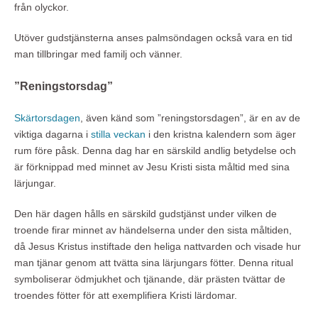
från olyckor.
Utöver gudstjänsterna anses palmsöndagen också vara en tid
man tillbringar med familj och vänner.
”Reningstorsdag”
Skärtorsdagen
, även känd som ”reningstorsdagen”, är en av de
viktiga dagarna i
stilla veckan
i den kristna kalendern som äger
rum före påsk. Denna dag har en särskild andlig betydelse och
är förknippad med minnet av Jesu Kristi sista måltid med sina
lärjungar.
Den här dagen hålls en särskild gudstjänst under vilken de
troende firar minnet av händelserna under den sista måltiden,
då Jesus Kristus instiftade den heliga nattvarden och visade hur
man tjänar genom att tvätta sina lärjungars fötter. Denna ritual
symboliserar ödmjukhet och tjänande, där prästen tvättar de
troendes fötter för att exemplifiera Kristi lärdomar.