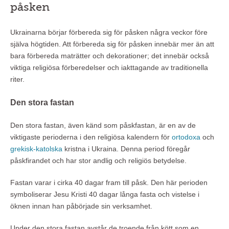
påsken
Ukrainarna börjar förbereda sig för påsken några veckor före
själva högtiden. Att förbereda sig för påsken innebär mer än att
bara förbereda maträtter och dekorationer; det innebär också
viktiga religiösa förberedelser och iakttagande av traditionella
riter.
Den stora fastan
Den stora fastan, även känd som påskfastan, är en av de
viktigaste perioderna i den religiösa kalendern för
ortodoxa
och
grekisk-katolska
kristna i Ukraina. Denna period föregår
påskfirandet och har stor andlig och religiös betydelse.
Fastan varar i cirka 40 dagar fram till påsk. Den här perioden
symboliserar Jesu Kristi 40 dagar långa fasta och vistelse i
öknen innan han påbörjade sin verksamhet.
Under den stora fastan avstår de troende från kött som en