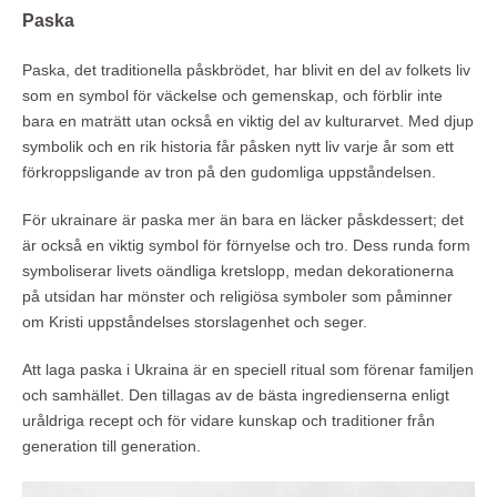
Paska
Paska, det traditionella påskbrödet, har blivit en del av folkets liv
som en symbol för väckelse och gemenskap, och förblir inte
bara en maträtt utan också en viktig del av kulturarvet. Med djup
symbolik och en rik historia får påsken nytt liv varje år som ett
förkroppsligande av tron på den gudomliga uppståndelsen.
För ukrainare är paska mer än bara en läcker påskdessert; det
är också en viktig symbol för förnyelse och tro. Dess runda form
symboliserar livets oändliga kretslopp, medan dekorationerna
på utsidan har mönster och religiösa symboler som påminner
om Kristi uppståndelses storslagenhet och seger.
Att laga paska i Ukraina är en speciell ritual som förenar familjen
och samhället. Den tillagas av de bästa ingredienserna enligt
uråldriga recept och för vidare kunskap och traditioner från
generation till generation.