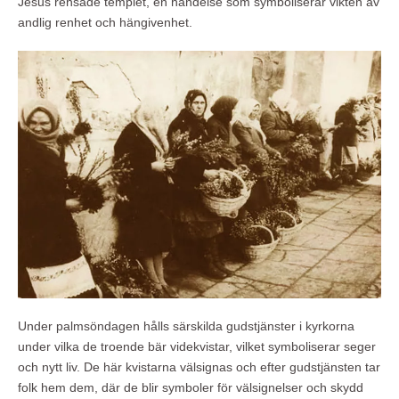
Jesus rensade templet, en händelse som symboliserar vikten av
andlig renhet och hängivenhet.
Under palmsöndagen hålls särskilda gudstjänster i kyrkorna
under vilka de troende bär videkvistar, vilket symboliserar seger
och nytt liv. De här kvistarna välsignas och efter gudstjänsten tar
folk hem dem, där de blir symboler för välsignelser och skydd