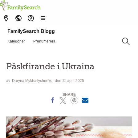
FamilySearch Blogg
Kategorier
Prenumerera
Påskfirande i Ukraina
av
Daryna Mykhailychenko
den 11 april 2025
SHARE
Facebook
X
Pinterest
MailText