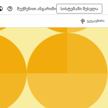
ᲨᲔᲥᲛᲔᲜᲘᲗ ᲐᲜᲒᲐᲠᲘᲨᲘ
ᲡᲘᲡᲢᲔᲛᲐᲨᲘ ᲨᲔᲡᲕᲚᲐ
უკუკავშირი