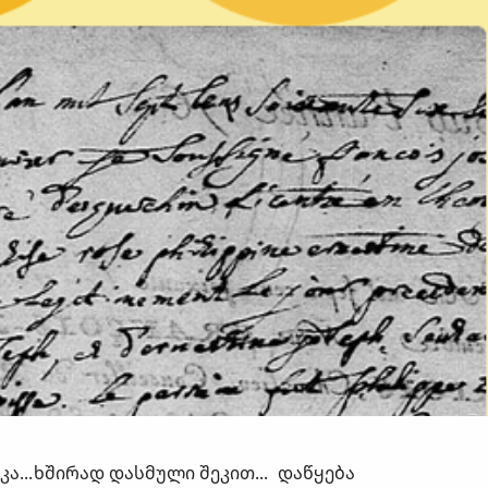
ᲙᲐᲪᲘᲐ
ᲮᲨᲘᲠᲐᲓ ᲓᲐᲡᲛᲣᲚᲘ ᲨᲔᲙᲘᲗᲮᲕᲔᲑᲘ
ᲓᲐᲬᲧᲔᲑᲐ