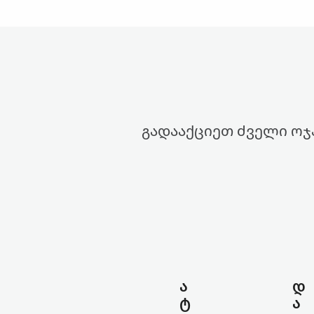
გადააქციეთ ძველი ოჯ
ა
დ
ტ
ა