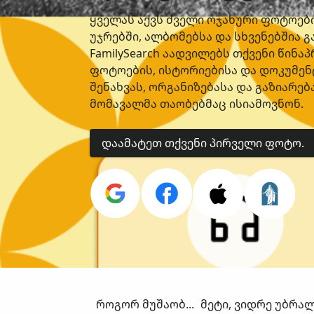
ყველას აქვს ძველი ოჯახური ფოტოებ
უჯრებში, ალბომებსა და სხვენებშია 
FamilySearch აადვილებს თქვენი წინა
ფოტოების, ისტორიებისა და დოკუმენ
შენახვას, ორგანიზებასა და გაზიარებ
მომავალმა თაობებმაც ისიამოვნონ.
ᲓᲐᲐᲛᲐᲢᲔᲗ ᲗᲥᲕᲔᲜᲘ ᲞᲘᲠᲕᲔᲚᲘ ᲤᲝᲢᲝ.
ᲠᲝᲒᲝᲠ ᲛᲣᲨᲐᲝᲑᲡ ᲔᲡ
ᲛᲔᲢᲘ, ᲕᲘᲓᲠᲔ ᲣᲑᲠ