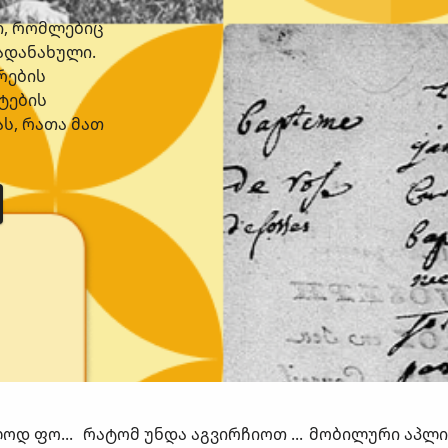
ი, რომლებიც
გადანახული.
პრების
ტების
ას, რათა მათ
ᲐᲚᲝᲓ ᲤᲝᲢᲝᲔᲑᲘ
ᲠᲐᲢᲝᲛ ᲣᲜᲓᲐ ᲐᲒᲕᲘᲠᲩᲘᲝᲗ ᲩᲕᲔᲜ?
ᲛᲝᲑᲘᲚᲣᲠᲘ ᲐᲞᲚᲘ