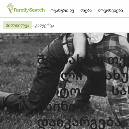
ოჯახური ხე
ძიება
მოგონებები
მიმოხილვა
გალერეა
შეინახეთ თქ
ძველი ოჯახ
ფოტოები, სა
ისინი
დაიკარგება