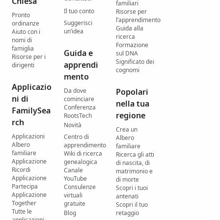
Chiesa
familiari
Il tuo conto
Risorse per
Pronto
l’apprendimento
Suggerisci
ordinanze
Guida alla
un’idea
Aiuto con i
ricerca
nomi di
Formazione
famiglia
Guida e
sul DNA
Risorse per i
Significato dei
apprendi
dirigenti
cognomi
mento
Applicazio
Da dove
Popolari
ni di
cominciare
nella tua
Conferenza
FamilySea
regione
RootsTech
rch
Novità
Crea un
Applicazioni
Centro di
Albero
Albero
apprendimento
familiare
familiare
Wiki di ricerca
Ricerca gli atti
Applicazione
genealogica
di nascita, di
Ricordi
Canale
matrimonio e
Applicazione
YouTube
di morte
Partecipa
Consulenze
Scopri i tuoi
Applicazione
virtuali
antenati
Together
gratuite
Scopri il tuo
Tutte le
Blog
retaggio
applicazioni