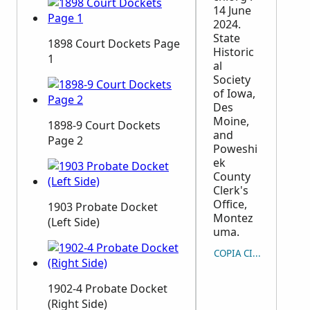
14 June
2024.
State
1898 Court Dockets Page
Historic
1
al
Society
of Iowa,
Des
Moine,
1898-9 Court Dockets
and
Page 2
Poweshi
ek
County
Clerk's
Office,
1903 Probate Docket
Montez
(Left Side)
uma.
COPIA CITAZIONE
1902-4 Probate Docket
(Right Side)