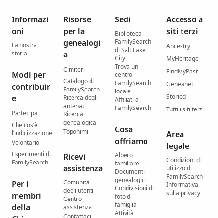
Informazi
Risorse
Sedi
Accesso a
oni
per la
siti terzi
Biblioteca
genealogi
FamilySearch
La nostra
Ancestry
di Salt Lake
storia
a
City
MyHeritage
Trova un
Cimiteri
FindMyPast
Modi per
centro
Catalogo di
FamilySearch
Geneanet
contribuir
FamilySearch
locale
Storied
e
Ricerca degli
Affiliati a
antenati
FamilySearch
Tutti i siti terzi
Partecipa
Ricerca
genealogica
Che cos’è
Cosa
Toponimi
l’indicizzazione
Area
offriamo
Volontario
legale
Esperimenti di
Albero
Ricevi
Condizioni di
FamilySearch
familiare
assistenza
utilizzo di
Documenti
FamilySearch
genealogici
Comunità
Per i
Informativa
Condivisioni di
degli utenti
sulla privacy
membri
foto di
Centro
famiglia
della
assistenza
Attività
Contattaci