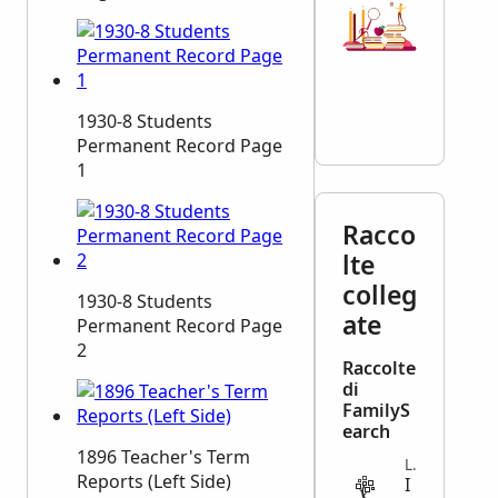
1930-8 Students
Permanent Record Page
1
Racco
lte
colleg
1930-8 Students
ate
Permanent Record Page
2
Raccolte
di
FamilyS
earch
1896 Teacher's Term
LEGAL
Reports (Left Side)
I