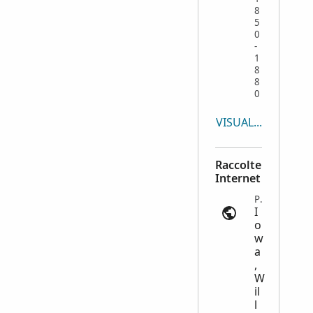
8
5
0
-
1
8
8
0
VISUALIZZA TUTTO
Raccolte
Internet
Probate Records | ancestry.com
I
o
w
a
,
W
il
l