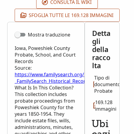
CONSULTA IL WIKI
SFOGLIA TUTTE LE 169.128 IMMAGINI
Detta
Mostra traduzione
gli
della
Iowa, Poweshiek County
Probate, School, and Court
racco
Records
lta
Source:
https://www.familysearch.org/en/wiki/Iowa,_Powes
Tipo di
_FamilySearch_Historical_Records
documento:
What Is In This Collection?
Probate
This collection includes
probate proceedings from
169.128
Poweshiek County for the
immagini
years 1850-1954. They
include estate files, wills,
Ubi
administrations, minutes,
guardianships and other