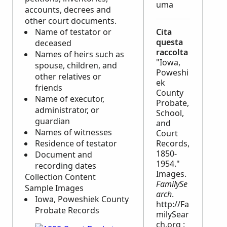
uma
accounts, decrees and
other court documents.
Name of testator or
Cita
questa
deceased
raccolta
Names of heirs such as
"Iowa,
spouse, children, and
Poweshi
other relatives or
ek
friends
County
Name of executor,
Probate,
administrator, or
School,
guardian
and
Names of witnesses
Court
Residence of testator
Records,
1850-
Document and
1954."
recording dates
Images.
Collection Content
FamilySe
Sample Images
arch
.
Iowa, Poweshiek County
http://Fa
Probate Records
milySear
ch.org :