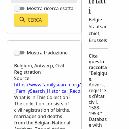
inal
Mostra ricerca esatta
i
België
CERCA
Staatsar
chief,
Brussels
Mostra traduzione
Cita
questa
Belgium, Antwerp, Civil
raccolta
Registration
"Belgiqu
Source:
e,
https://www.familysearch.org/en/wiki/Belgium,_Antwe
Anvers,
registre
_FamilySearch_Historical_Records
s d’état
What is in This Collection?
civil,
The collection consists of
1588-
civil registration of births,
1953."
marriages and deaths
Databas
from the Belgian National
e with