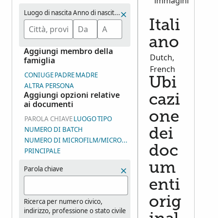
immagini
Luogo di nascita
Anno di nascita (da – a)
Itali
ano
Aggiungi membro della
Dutch,
famiglia
French
CONIUGE
PADRE
MADRE
Ubi
ALTRA PERSONA
Aggiungi opzioni relative
cazi
ai documenti
one
PAROLA CHIAVE
LUOGO
TIPO
NUMERO DI BATCH
dei
NUMERO DI MICROFILM/MICROFICHE O DEL GRUPPO DI IMMAG
doc
PRINCIPALE
um
Parola chiave
enti
orig
Ricerca per numero civico,
indirizzo, professione o stato civile