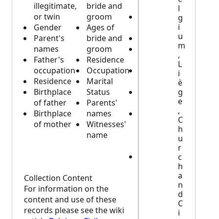
illegitimate,
bride and
Person
l
or twin
groom
Age or
g
i
Gender
Ages of
Birth Date
u
Parent's
bride and
Residence
m
names
groom
Place of
,
Father's
Residence
Origin
L
occupation
Occupation
Cause of
i
Residence
Marital
Death
è
Birthplace
Status
Marital
g
e
of father
Parents'
Status
,
Birthplace
names
Spouse's
C
of mother
Witnesses'
or
h
name
father's
u
name
r
Burial
c
h
date
a
Collection Content
n
For information on the
d
content and use of these
C
records please see the wiki
i