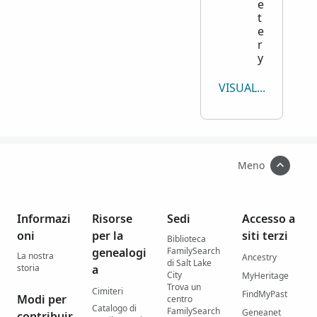
e
t
e
r
y
VISUALIZZA TUTTO
Meno
Informazi
Risorse
Sedi
Accesso a
oni
per la
siti terzi
Biblioteca
genealogi
FamilySearch
La nostra
Ancestry
di Salt Lake
storia
a
City
MyHeritage
Trova un
Cimiteri
FindMyPast
Modi per
centro
Catalogo di
FamilySearch
Geneanet
contribuir