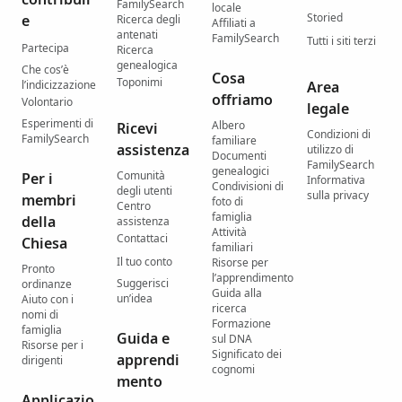
FamilySearch
locale
Storied
e
Ricerca degli
Affiliati a
antenati
FamilySearch
Tutti i siti terzi
Partecipa
Ricerca
genealogica
Che cos’è
Cosa
Toponimi
l’indicizzazione
Area
offriamo
Volontario
legale
Esperimenti di
Albero
Ricevi
Condizioni di
FamilySearch
familiare
assistenza
utilizzo di
Documenti
FamilySearch
genealogici
Comunità
Per i
Informativa
Condivisioni di
degli utenti
sulla privacy
membri
foto di
Centro
famiglia
della
assistenza
Attività
Contattaci
Chiesa
familiari
Il tuo conto
Risorse per
Pronto
l’apprendimento
Suggerisci
ordinanze
Guida alla
un’idea
Aiuto con i
ricerca
nomi di
Formazione
famiglia
Guida e
sul DNA
Risorse per i
Significato dei
apprendi
dirigenti
cognomi
mento
Applicazio