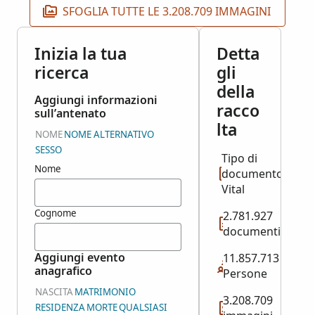
SFOGLIA TUTTE LE 3.208.709 IMMAGINI
Inizia la tua
Detta
ricerca
gli
della
Aggiungi informazioni
racco
sull’antenato
lta
NOME
NOME ALTERNATIVO
SESSO
Tipo di
Nome
documento:
Vital
Cognome
2.781.927
documenti
Aggiungi evento
11.857.713
anagrafico
Persone
NASCITA
MATRIMONIO
3.208.709
RESIDENZA
MORTE
QUALSIASI