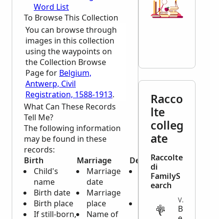
Word List
To Browse This Collection
You can browse through
images in this collection
using the waypoints on
the Collection Browse
Page for
Belgium,
Antwerp, Civil
Registration, 1588-1913
.
Racco
What Can These Records
lte
Tell Me?
colleg
The following information
ate
may be found in these
records:
Raccolte
Birth
Marriage
Death
di
Child's
Marriage
Date and
FamilyS
name
date
Place of
earch
Birth date
Marriage
Death
VITAL
Birth place
place
Name of
B
If still-born,
Name of
Deceased
e