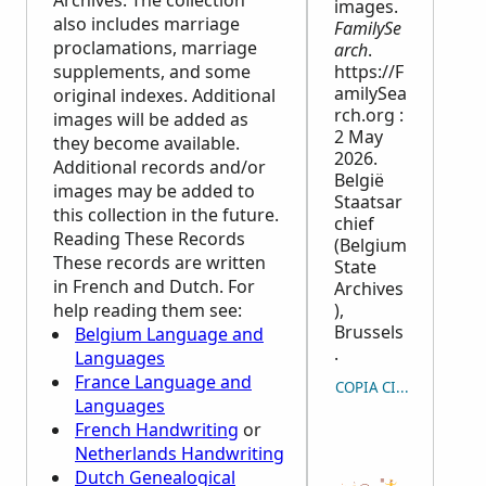
Archives. The collection
images.
also includes marriage
FamilySe
proclamations, marriage
arch
.
supplements, and some
https://F
amilySea
original indexes. Additional
rch.org :
images will be added as
2 May
they become available.
2026.
Additional records and/or
België
images may be added to
Staatsar
this collection in the future.
chief
Reading These Records
(Belgium
These records are written
State
in French and Dutch. For
Archives
help reading them see:
),
Brussels
Belgium Language and
.
Languages
France Language and
COPIA CITAZIONE
Languages
French Handwriting
or
Netherlands Handwriting
Dutch Genealogical