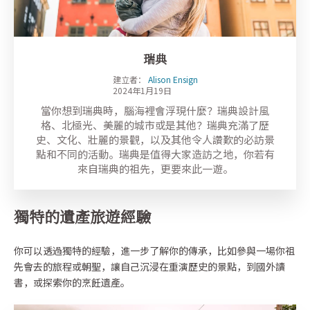
瑞典
建立者：
Alison Ensign
2024年1月19日
當你想到瑞典時，腦海裡會浮現什麼？瑞典設計風
格、北極光、美麗的城市或是其他？瑞典充滿了歷
史、文化、壯麗的景觀，以及其他令人讚歎的必訪景
點和不同的活動。瑞典是值得大家造訪之地，你若有
來自瑞典的祖先，更要來此一遊。
獨特的遺產旅遊經驗
你可以透過獨特的經驗，進一步了解你的傳承，比如參與一場你祖
先會去的旅程或朝聖，讓自己沉浸在重演歷史的景點，到國外讀
書，或探索你的烹飪遺產。