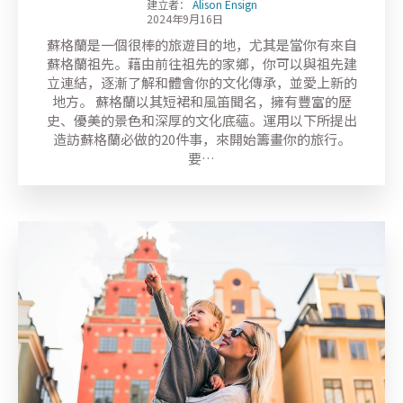
建立者：
Alison Ensign
2024年9月16日
蘇格蘭是一個很棒的旅遊目的地，尤其是當你有來自
蘇格蘭祖先。藉由前往祖先的家鄉，你可以與祖先建
立連結，逐漸了解和體會你的文化傳承，並愛上新的
地方。 蘇格蘭以其短裙和風笛聞名，擁有豐富的歷
史、優美的景色和深厚的文化底蘊。運用以下所提出
造訪蘇格蘭必做的20件事，來開始籌畫你的旅行。
要…