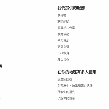
我們提供的服務
家譜樹
族譜紀錄
家庭相片分享
家庭活動
學習資源
研究指引
DNA教育
姓氏含義
習
在你的地區有多人使用
會
建立家譜樹
探索出生、結婚和死亡紀錄
探索你的祖先
基
了解你的傳承