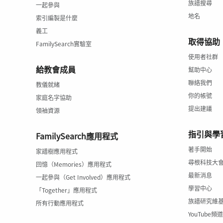
族譜搜尋
一起參與
地名
索引編製是什麼
義工
取得協助
FamilySearch實驗室
使用者社群
給教會成員
幫助中心
聯絡我們
教儀就緒
你的帳號
家庭名字協助
提出建議
領袖資源
指引與學
FamilySearch應用程式
著手開始
家譜樹應用程式
尋根科技大
回憶（Memories）應用程式
最新消息
一起參與（Get Involved）應用程式
學習中心
「Together」應用程式
族譜研究維
所有行動應用程式
YouTube頻道