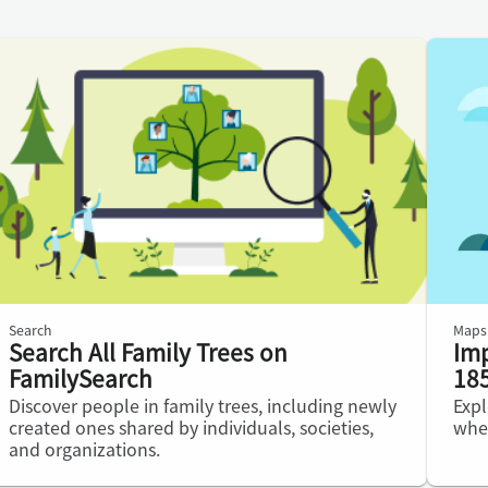
Search
Maps
Search All Family Trees on
Imp
FamilySearch
18
Discover people in family trees, including newly
Expl
created ones shared by individuals, societies,
wher
and organizations.