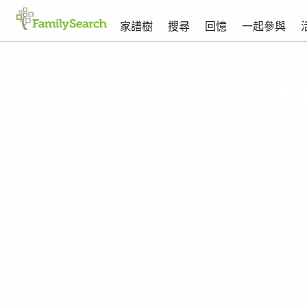
家譜樹
搜尋
回憶
一起參與
FamilySearch 
你的意見回饋有助於 FamilySearch 提供啟發
饋。