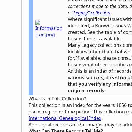
corrections made to the data, t
a
"Legacy" collection
.
Where significant issues wit
identified, a Known Issues Wi
created. See the table of cont
to see if one is available.
Many Legacy collections con
localities other than that whi
for. If available, please cons
to see what other localities 
As this is an index of recor
various sources,
it is stro
that you verify any informa
original records.
What is in This Collection?
This collection is an index for the years 1856 t
place, region or time period. This collection 
International Genealogical Index
.
Additional records and/or images may be added 
What Can These Records Tell Me?