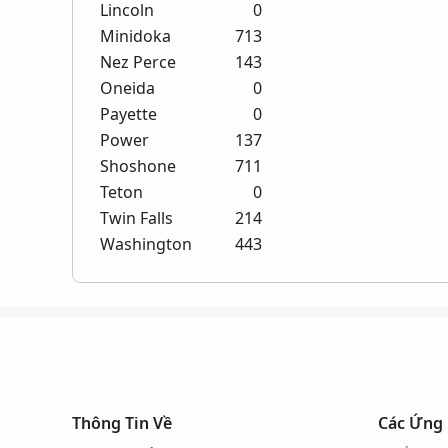
Lincoln
0
Minidoka
713
Nez Perce
143
Oneida
0
Payette
0
Power
137
Shoshone
711
Teton
0
Twin Falls
214
Washington
443
Thông Tin Về
Các Ứng