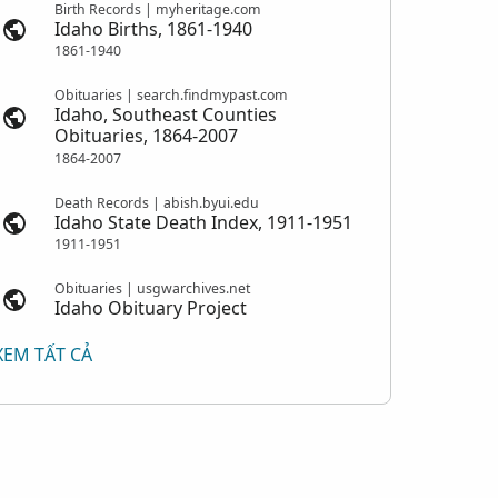
Birth Records | myheritage.com
Idaho Births, 1861-1940
1861-1940
Obituaries | search.findmypast.com
Idaho, Southeast Counties
Obituaries, 1864-2007
1864-2007
Death Records | abish.byui.edu
Idaho State Death Index, 1911-1951
1911-1951
Obituaries | usgwarchives.net
Idaho Obituary Project
XEM TẤT CẢ