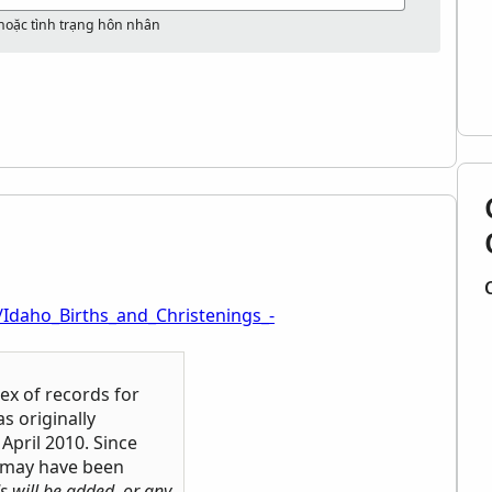
 hoặc tình trạng hôn nhân
/Idaho_Births_and_Christenings_-
ndex of records for
as originally
April 2010. Since
s may have been
s will be added, or any