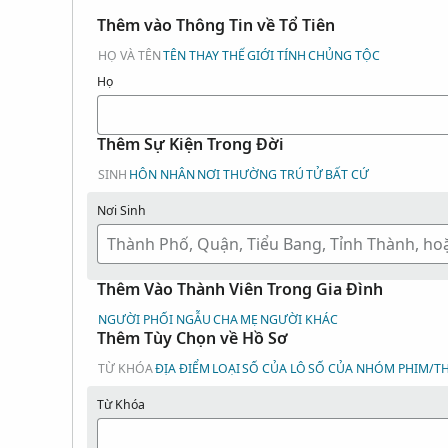
Thêm vào Thông Tin về Tổ Tiên
HỌ VÀ TÊN
TÊN THAY THẾ
GIỚI TÍNH
CHỦNG TỘC
Họ
Thêm Sự Kiện Trong Đời
SINH
HÔN NHÂN
NƠI THƯỜNG TRÚ
TỬ
BẤT CỨ
Nơi Sinh
Thêm Vào Thành Viên Trong Gia Đình
NGƯỜI PHỐI NGẪU
CHA
MẸ
NGƯỜI KHÁC
Thêm Tùy Chọn về Hồ Sơ
TỪ KHÓA
ĐỊA ĐIỂM
LOẠI
SỐ CỦA LÔ
SỐ CỦA NHÓM PHIM/TH
Từ Khóa