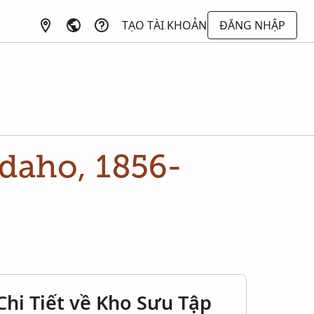
TẠO TÀI KHOẢN
ĐĂNG NHẬP
Idaho, 1856-
Chi Tiết về Kho Sưu Tập