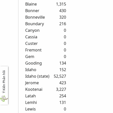
Blaine
1,315
Bonner
430
Bonneville
320
Boundary
216
Canyon
0
Cassia
0
Custer
0
Fremont
0
Gem
0
Gooding
134
Idaho
152
Ý Kiến Phản hồi
Idaho (state)
52,527
Jerome
423
Kootenai
3,227
Latah
254
Lemhi
131
Lewis
0