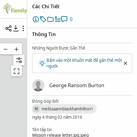
Các Chi Tiết
0
Mission Release Letter From President BH Robe
Thông Tin
Những Người Được Gắn Thẻ
Bấm vào một khuôn mặt để gắn thẻ một
người.
George Ransom Burton
Đóng Góp Bởi
melissaannblackhamhilton1
M
ngày 4 tháng 02 năm 2016
Tên tập tin
Mission release letter.jpg.jpeg