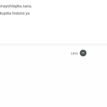
nayohitajika sana.
upitia historia ya