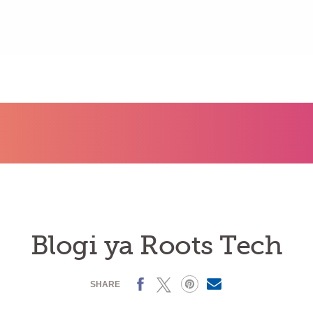
Blogi ya Roots Tech
Facebook
X
Pinterest
MailText
SHARE