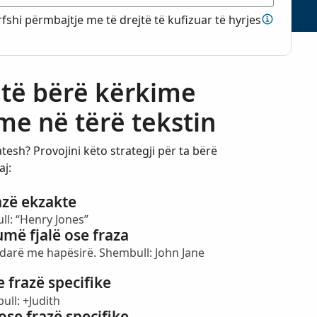
fshi përmbajtje me të drejtë të kufizuar të hyrjes
 të bërë kërkime
me në tërë tekstin
esh? Provojini këto strategji për ta bërë
aj:
razë ekzakte
ll: “Henry Jones”
më fjalë ose fraza
darë me hapësirë. Shembull: John Jane
e frazë specifike
ull: +Judith
 ose frazë specifike