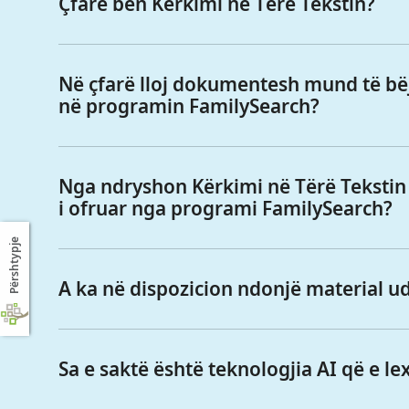
Çfarë bën Kërkimi në Tërë Tekstin?
Në çfarë lloj dokumentesh mund të bë
në programin FamilySearch?
Nga ndryshon Kërkimi në Tërë Tekstin
i ofruar nga programi FamilySearch?
Përshtypje
A ka në dispozicion ndonjë material 
Sa e saktë është teknologjia AI që e le