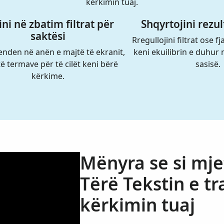
kërkimin tuaj.
ini në zbatim filtrat për
Shqyrtojini rezul
saktësi
Rregullojini filtrat ose fj
enden në anën e majtë të ekranit,
keni ekuilibrin e duhur 
ë termave për të cilët keni bërë
sasisë.
kërkime.
Mënyra se si mje
Tërë Tekstin e t
kërkimin tuaj