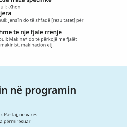
ull: -Xhon
jera
ll: Jens?n do të shfaqë [rezultatet] për
hme të një fjale rrënjë
ull: Makina* do të përkojë me fjalët
makinist, makinacion etj.
tin në programin
. Pastaj, në varësi
 ta përmirësuar