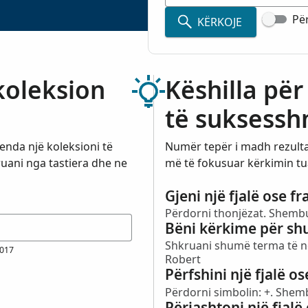
Për
KËRKOJE
koleksion
Këshilla për
të suksessh
enda një koleksioni të
Numër tepër i madh rezultat
ruani nga tastiera dhe ne
më të fokusuar kërkimin tu
Gjeni një fjalë ose f
Përdorni thonjëzat. Shembu
Bëni kërkime për shu
Shkruani shumë terma të n
2017
Robert
Përfshini një fjalë os
Përdorni simbolin: +. Shemb
Përjashtoni një fjalë