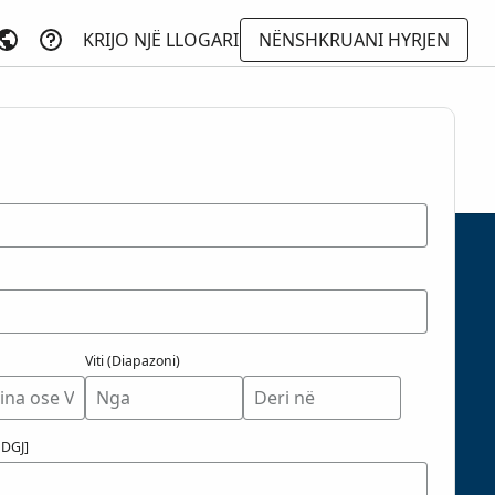
KRIJO NJË LLOGARI
NËNSHKRUANI HYRJEN
imi në Tërë
 dhe
Viti (Diapazoni)
HDGJ]