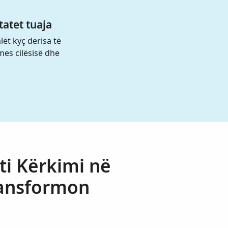
tatet tuaja
alët kyç derisa të
mes cilësisë dhe
ti Kërkimi në
ransformon