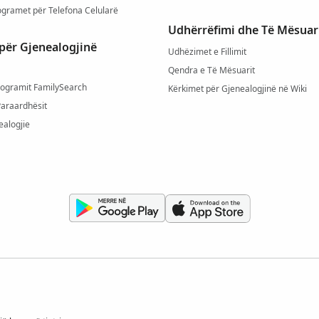
ogramet për Telefona Celularë
Udhërrëfimi dhe Të Mësuar
për Gjenealogjinë
Udhëzimet e Fillimit
Qendra e Të Mësuarit
rogramit FamilySearch
Kërkimet për Gjenealogjinë në Wiki
Paraardhësit
ealogjie