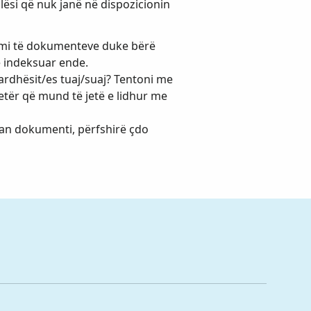
ësi që nuk janë në dispozicionin
imi të dokumenteve duke bërë
ë indeksuar ende.
aardhësit/es tuaj/suaj? Tentoni me
tjetër që mund të jetë e lidhur me
ban dokumenti, përfshirë çdo