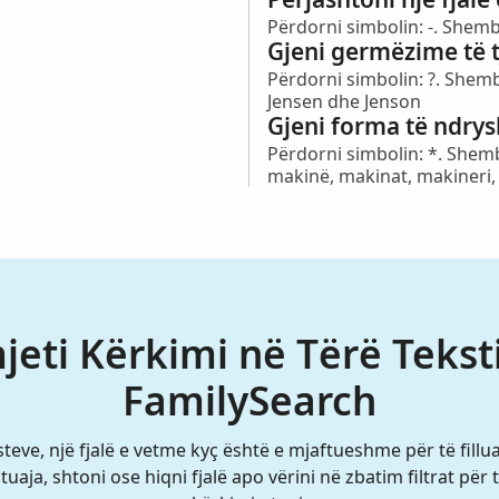
Përdorni simbolin: -. Shemb
Gjeni germëzime të t
Përdorni simbolin: ?. Shembu
Jensen dhe Jenson
Gjeni forma të ndrys
Përdorni simbolin: *. Shemb
makinë, makinat, makineri, 
mjeti Kërkimi në Tërë Teks
FamilySearch
eve, një fjalë e vetme kyç është e mjaftueshme për të filluar
 tuaja, shtoni ose hiqni fjalë apo vërini në zbatim filtrat për