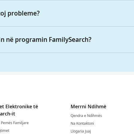
toj probleme?
stin në programin FamilySearch?
t Elektronike të
Merrni Ndihmë
arch-it
Qendra e Ndihmës
 Pemës Familjare
Na Kontaktoni
jtimet
Llogaria Juaj