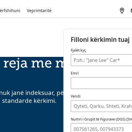
ërfshihuni
Veprimtaritë
Filloni kërkimin tuaj
Fjalët kyç
 reja me mjetin Kërk
Emri
uk janë indeksuar, për të zbuluar emra, data
Vendi
 standarde kërkimi.
Numri i Grupit të Figurave (DGS) [S