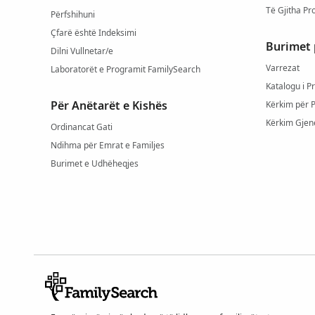
Të Gjitha Pr
Përfshihuni
Çfarë është Indeksimi
Burimet 
Dilni Vullnetar/e
Varrezat
Laboratorët e Programit FamilySearch
Katalogu i P
Për Anëtarët e Kishës
Kërkim për 
Kërkim Gjen
Ordinancat Gati
Ndihma për Emrat e Familjes
Burimet e Udhëheqjes