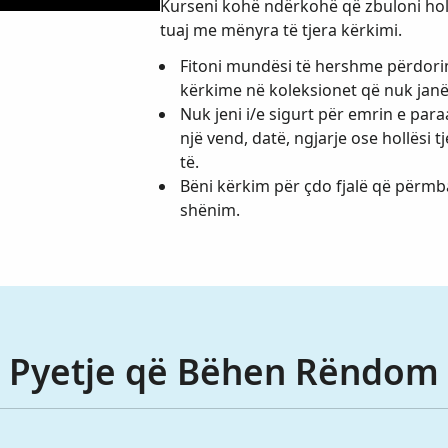
Kurseni kohë ndërkohë që zbuloni holl
tuaj me mënyra të tjera kërkimi.
Fitoni mundësi të hershme përdor
kërkime në koleksionet që nuk jan
Nuk jeni i/e sigurt për emrin e par
një vend, datë, ngjarje ose hollësi 
të.
Bëni kërkim për çdo fjalë që përm
shënim.
Pyetje që Bëhen Rëndom