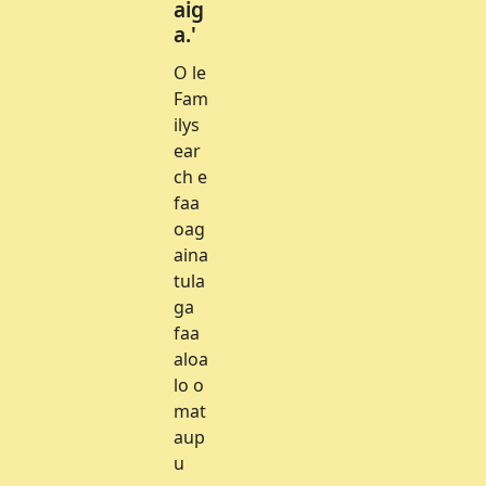
aig
a.'
O le
Fam
ilys
ear
ch e
faa
oag
aina
tula
ga
faa
aloa
lo o
mat
aup
u