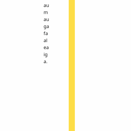
a
au
t
m
u
au
a
ga
g
fa
a
al
t
ea
a
ig
u
a.
a
.