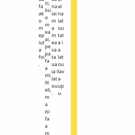
si,
s
fa
na
ai
lisi
a
ak
iai
na
o
o
o
m
lat
m
m
m
a
ou
ea
a
ep
m
tal
ai,
f
iut
ea
a i
pe
a
a
sa
a
pa
a
foi
ta
lat
fa
s
.
ua
ou
a
o
ia i
lav
mi
a
lat
a
lit
a
ou
up
eli,
i
.
u.
m
o
a
u
isi
m
fa
a
a
n
m