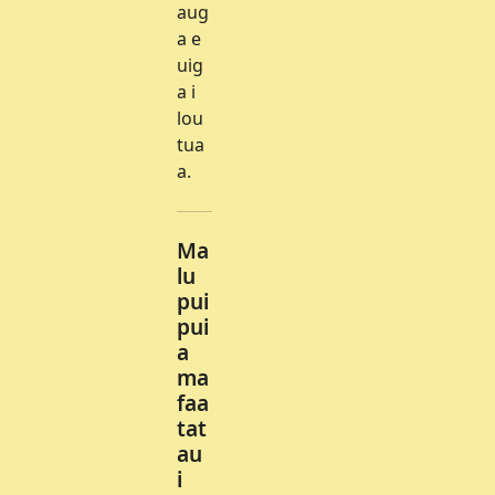
aug
a e
uig
a i
lou
tua
a.
Ma
lu
pui
pui
a
ma
faa
tat
au
i