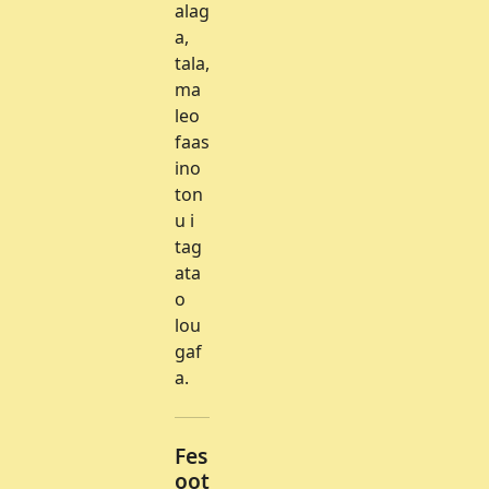
alag
a,
tala,
ma
leo
faas
ino
ton
u i
tag
ata
o
lou
gaf
a.
Fes
oot