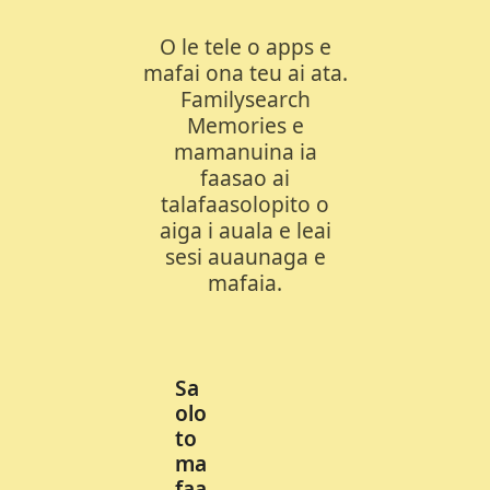
O le tele o apps e
mafai ona teu ai ata.
Familysearch
Memories e
mamanuina ia
faasao ai
talafaasolopito o
aiga i auala e leai
sesi auaunaga e
mafaia.
Sa
olo
to
ma
faa