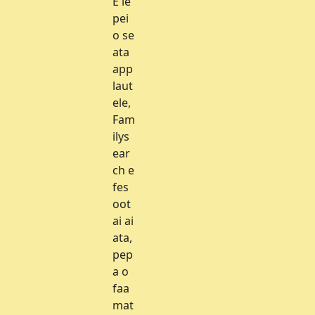
E le
pei
o se
ata
app
laut
ele,
Fam
ilys
ear
ch e
fes
oot
ai ai
ata,
pep
a o
faa
mat