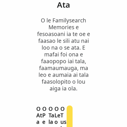
Ata
O le Familysearch
Memories e
fesoasoani ia te oe e
faasao le sili atu nai
loo na o se ata. E
mafai foi ona e
faaopopo iai tala,
faamaumauga, ma
leo e aumaia ai tala
faasolopito o lou
aiga ia ola.
O
O
O
O
O
At
P
Ta
Le
T
A
a
e
la
o
us
m