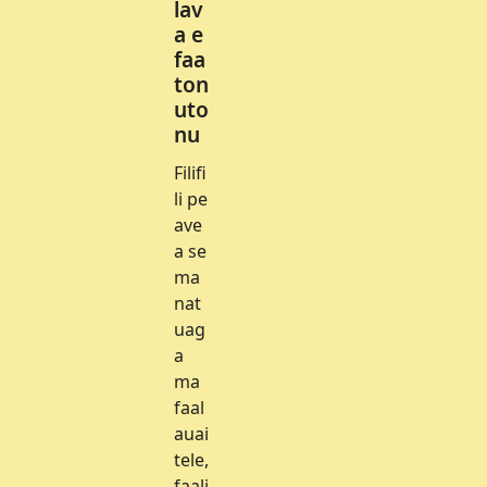
lav
a e
faa
ton
uto
nu
Filifi
li pe
ave
a se
ma
nat
uag
a
ma
faal
auai
tele,
faali