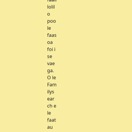
lolil
o
poo
le
faas
oa
foi i
se
vae
ga.
O le
Fam
ilys
ear
ch e
le
faat
au