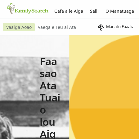
Gafa a le Aiga
Saili
O Manatuaga
Manatu Faaalia
Vaaiga Aoao
Vaega e Teu ai Ata
Faa
sao
Ata
Tuai
o
lou
Aig