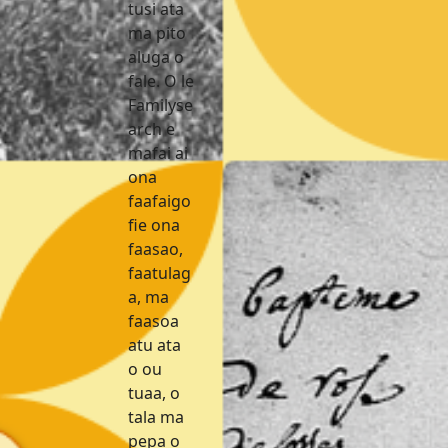
tusi ata
ma pito
aluga o
fale. O le
Familyse
arch e
mafai ai
ona
faafaigo
fie ona
faasao,
faatulag
a, ma
faasoa
atu ata
o ou
tuaa, o
tala ma
pepa o