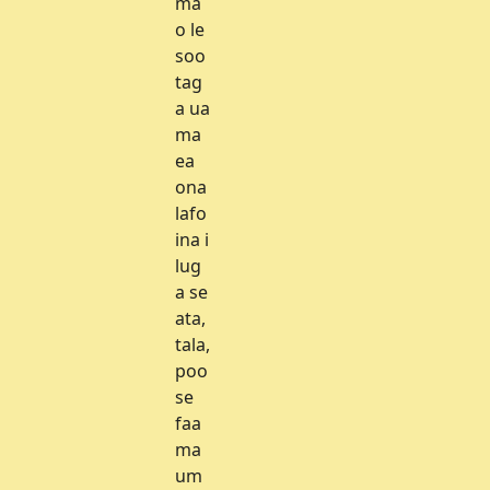
ma
o le
soo
tag
a ua
ma
ea
ona
lafo
ina i
lug
a se
ata,
tala,
poo
se
faa
ma
um