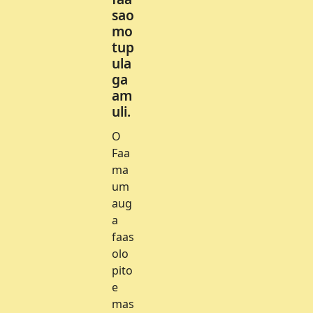
sao
mo
tup
ula
ga
am
uli.
O
Faa
ma
um
aug
a
faas
olo
pito
e
mas