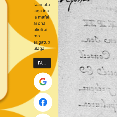
faamata
laga ina
ia mafai
ai ona
olioli ai
mo
augatup
ulaga.
FAAOPOPO LOU ULUAI ATA