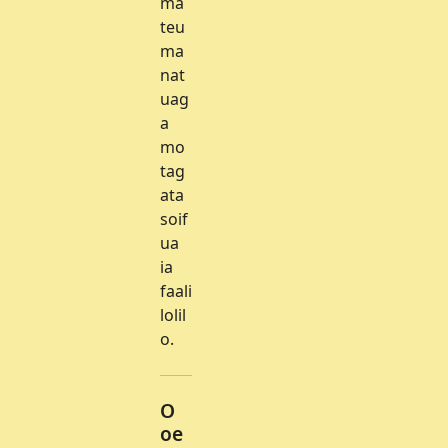
ma
teu
ma
nat
uag
a
mo
tag
ata
soif
ua
ia
faali
lolil
o.
O
oe