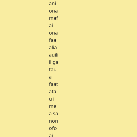
ani
ona
maf
ai
ona
faa
alia
auili
iliga
tau
a
faat
ata
u i
me
a sa
non
ofo
ai