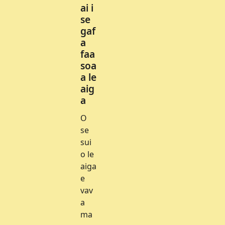
ai i
se
gaf
a
faa
soa
a le
aig
a
O
se
sui
o le
aiga
e
vav
a
ma