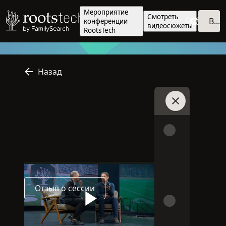
Мероприятие
Смотреть
Войти
конференции
видеосюжеты
RootsTech
Назад
Присоединитьс
английский
Дистанционно
Очно
2026
Язык этой сессии: английский
Эта сессия проводится онлайн
Эта сессия проводится в 
2026
Отзыв о сессии
Плейлисты
Поделиться
Play