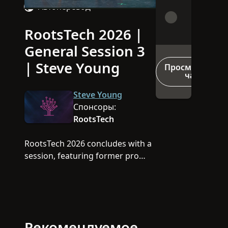
Автоперевод
RootsTech 2026 |
Video
General Session 3
| Steve Young
Просмотреть
чат
Steve Young
Спонсоры:
RootsTech
RootsTech 2026 concludes with a
session, featuring former pro
quarterback and author Steve
Young, as well as our platinum
sponsors Storied and
FamilyTreeDNA.
Рекомендуемое