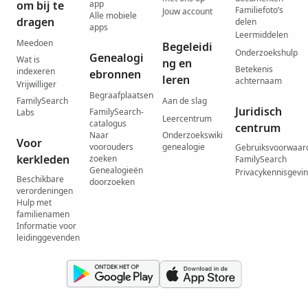
om bij te
app
Familiefoto’s
Jouw account
Alle mobiele
dragen
delen
apps
Leermiddelen
Meedoen
Begeleidi
Onderzoekshulp
Genealogi
Wat is
ng en
Betekenis
indexeren
ebronnen
leren
achternaam
Vrijwilliger
Begraafplaatsen
FamilySearch
Aan de slag
Juridisch
FamilySearch-
Labs
Leercentrum
catalogus
centrum
Naar
Onderzoekswiki
Voor
voorouders
genealogie
Gebruiksvoorwaar
kerkleden
zoeken
FamilySearch
Genealogieën
Privacykennisgevi
Beschikbare
doorzoeken
verordeningen
Hulp met
familienamen
Informatie voor
leidinggevenden