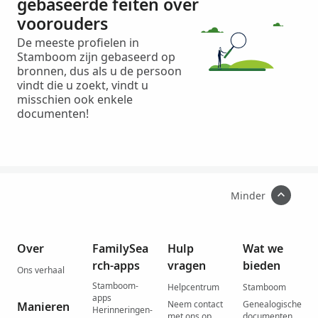
gebaseerde feiten over
voorouders
De meeste profielen in
Stamboom zijn gebaseerd op
bronnen, dus als u de persoon
vindt die u zoekt, vindt u
misschien ook enkele
documenten!
Minder
Over
FamilySea
Hulp
Wat we
rch-apps
vragen
bieden
Ons verhaal
Stamboom-
Helpcentrum
Stamboom
apps
Neem contact
Genealogische
Manieren
Herinneringen-
met ons op
documenten