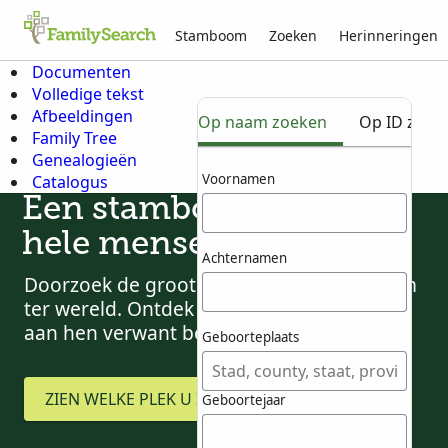
Stamboom
Zoeken
Herinneringen
Documenten
Volledige tekst
Afbeeldingen
Op naam zoeken
Op ID zoek
Family Tree
Genealogieën
Voornamen
Catalogus
Een stamboom voor de
hele menselijke familie
Achternamen
Doorzoek de grootste gedeelde stamboom
ter wereld. Ontdek voorouders en hoe u
aan hen verwant bent.
Geboorteplaats
ZIEN WELKE PLEK U INNEEMT
Geboortejaar