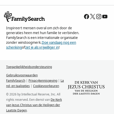
Inspireert mensen overal om zich door de
generaties heen met hun familie te verbinden.
FamilySearch is een internationale organisatie
zonder winstoogmerk.
Doe vandaag nog een
schenking
of
zet je als vrijwilliger in
!
Toegankelijkheidsondersteuning
Gebruiksvoorwaarden
FamilySearch
|
Privacykennisgeving
|
La
nd- en taalopties
|
Cookievoorkeuren
© 2026 by Intellectual Reserve, Inc. All
rights reserved. Een dienst van
De Kerk
van Jezus Christus van de Heiligen der
Laatste Dagen
.