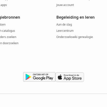
 apps
Jouw account
giebronnen
Begeleiding en leren
tsen
Aan de slag
h-catalogus
Leercentrum
ders zoeken
Onderzoekswiki genealogie
ën doorzoeken