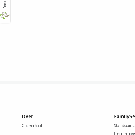
Feedback
Over
FamilySe
Ons verhaal
Stamboom-
Herinnering