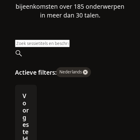
bijeenkomsten over 185 onderwerpen
in meer dan 30 talen.
Actieve filters:
Nederlands
V
o
or
g
es
te
ld