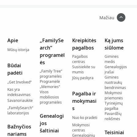
Mažiau
Apie
„FamilySe
Kreipkitės
Ką jums
arch“
pagalbos
siūlome
Mūsų istorija
programėl
Pagalbos
Giminės
ės
centras
medis
Būdai
Susisiekite su
Genealogijos
„Family Tree“
padėti
mumis
įrašai
programėlės
Giminės
Jūsų paskyra
Programėlė
„Get Involved“
nuotraukų
„Memories“
bendrinimas
Kas yra
Visos
Pagalba ir
Mokymosi
indeksavimas
mobiliosios
priemonės
mokymasi
Savanoriaukite
programėlės
Tyrinėjimų
s
„FamilySearch“
pagalba
laboratorijos
Pavardžių
Genealogi
Nuo ko pradėti
reikšmės
jos
Mokymosi
Bažnyčios
šaltiniai
centras
Teisiniai
nariams
Genealoginių