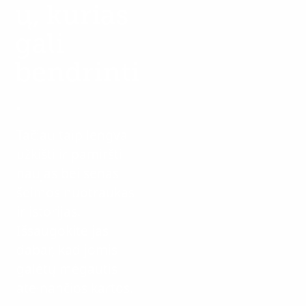
ų, kurias
gali
bendrinti
.
Tačiau taip lengva
užkišti ir pamiršti
naujas bei senas
šeimos nuotraukas
ir istorijas.
Išsaugokite jas
dabar, kad jomis
galėtų mėgautis
ateinančios kartos.