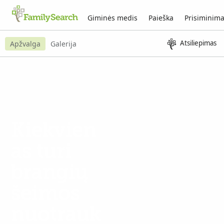
Giminės medis
Paieška
Prisiminima
Atsiliepimas
Apžvalga
Galerija
Kiekvien
as turi
brangių
šeimos
nuotrauk