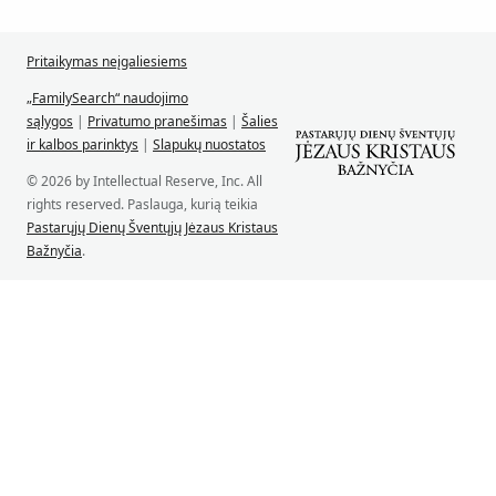
Pritaikymas neįgaliesiems
„FamilySearch“ naudojimo
sąlygos
|
Privatumo pranešimas
|
Šalies
ir kalbos parinktys
|
Slapukų nuostatos
© 2026 by Intellectual Reserve, Inc. All
rights reserved. Paslauga, kurią teikia
Pastarųjų Dienų Šventųjų Jėzaus Kristaus
Bažnyčia
.