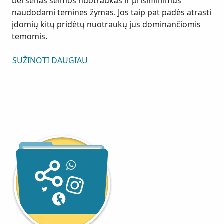
bei senas šeimos nuotraukas ir prisiminimus
naudodami temines žymas. Jos taip pat padės atrasti
įdomių kitų pridėtų nuotraukų jus dominančiomis
temomis.
SUŽINOTI DAUGIAU