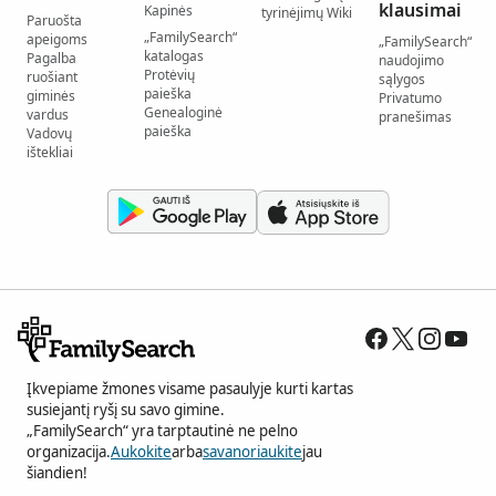
klausimai
Kapinės
tyrinėjimų Wiki
Paruošta
„FamilySearch“
apeigoms
„FamilySearch“
katalogas
Pagalba
naudojimo
Protėvių
ruošiant
sąlygos
paieška
giminės
Privatumo
Genealoginė
vardus
pranešimas
paieška
Vadovų
ištekliai
Įkvepiame žmones visame pasaulyje kurti kartas
susiejantį ryšį su savo gimine.
„FamilySearch“ yra tarptautinė ne pelno
organizacija.
Aukokite
arba
savanoriaukite
jau
šiandien!