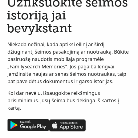
Užfiksuokite šeimos
istoriją jai
bevykstant
Niekada nežinai, kada aptiksi eilinį ar širdį
džiuginantį šeimos pasakojimą ar nuotrauką. Būkite
pasiruošę naudotis mobiliąja programėle
„FamilySearch Memories“. Jos pagalba lengvai
įamžinsite naujas ar senas šeimos nuotraukas, taip
pat paveldėtus dokumentus ir garso istorijas.
Kol dar nevėlu, išsaugokite reikšmingus
prisiminimus. Jūsų šeima bus dėkinga iš kartos į
kartą.