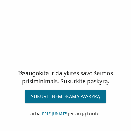
Išsaugokite ir dalykitės savo šeimos
prisiminimais. Sukurkite paskyrą.
SUKURTI NEMOKAMĄ PASKYRĄ
arba
jei jau ją turite.
PRISIJUNKITE