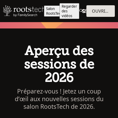
Regarder
Salon
OUVRIR UNE SESSION
des
RootsTech
vidéos
Aperçu des
sessions de
2026
Préparez-vous ! Jetez un coup
d’œil aux nouvelles sessions du
salon RootsTech de 2026.