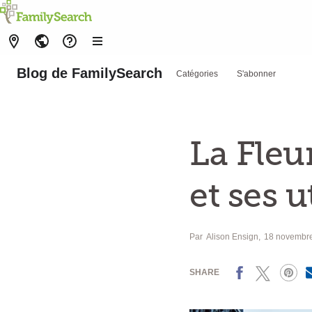
Blog de FamilySearch
Catégories
S'abonner
La Fleur
et ses u
Par
Alison Ensign
18 novembr
Facebook
X
Pinterest
SHARE