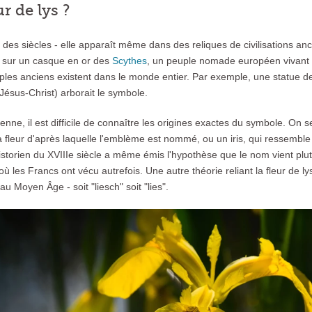
ur de lys ?
is des siècles - elle apparaît même dans des reliques de civilisations 
é sur un casque en or des
Scythes
, un peuple nomade européen vivant 
les anciens existent dans le monde entier. Par exemple, une statue de
ésus-Christ) arborait le symbole.
ienne, il est difficile de connaître les origines exactes du symbole. O
la fleur d'après laquelle l'emblème est nommé, ou un iris, qui ressemble
storien du XVIIIe siècle a même émis l'hypothèse que le nom vient plutôt
où les Francs ont vécu autrefois. Une autre théorie reliant la fleur de ly
u Moyen Âge - soit "liesch" soit "lies".