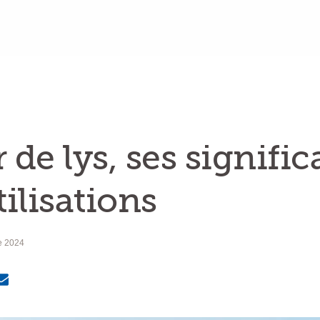
 de lys, ses signific
tilisations
e 2024
MailText