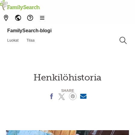
FamilySearch-blogi
Luokat
Tilaa
Henkilöhistoria
SHARE
Facebook
X
Pinterest
MailText