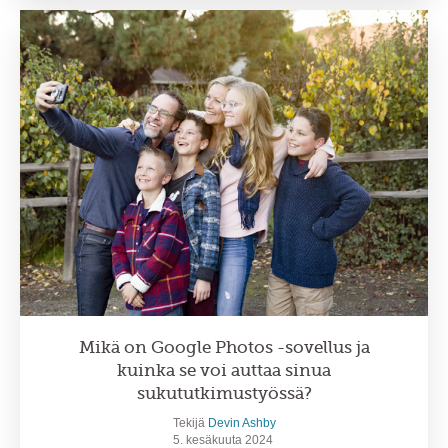
Mikä on Google Photos -sovellus ja
kuinka se voi auttaa sinua
sukututkimustyössä?
Tekijä
Devin Ashby
5. kesäkuuta 2024