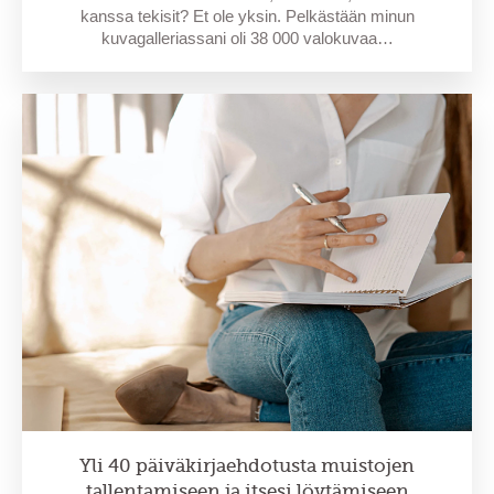
kanssa tekisit? Et ole yksin. Pelkästään minun
kuvagalleriassani oli 38 000 valokuvaa…
Yli 40 päiväkirjaehdotusta muistojen
tallentamiseen ja itsesi löytämiseen