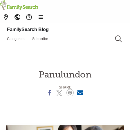
FamilySearch Blog
Categories
Subscribe
Panulundon
SHARE
Facebook
X
Pinterest
MailText