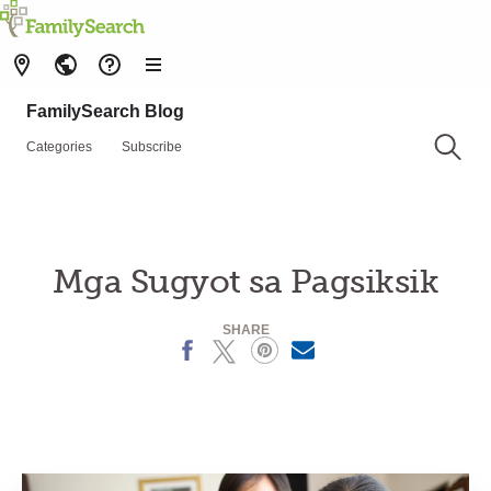
FamilySearch Blog
Categories
Subscribe
Mga Sugyot sa Pagsiksik
SHARE
Facebook
X
Pinterest
MailText