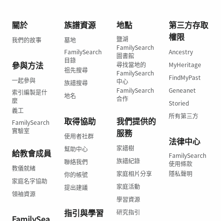
關於
族譜資源
地點
第三方存取
權限
鹽湖
我們的故事
墓地
FamilySearch
FamilySearch
Ancestry
圖書館
目錄
參與方法
尋找當地的
MyHeritage
祖先搜尋
FamilySearch
FindMyPast
一起參與
中心
族譜搜尋
FamilySearch
Geneanet
索引編製是什
地名
合作
麼
Storied
義工
所有第三方
取得協助
我們提供的
FamilySearch
實驗室
服務
使用者社群
法律中心
家譜樹
幫助中心
給教會成員
FamilySearch
族譜紀錄
聯絡我們
使用條款
教儀就緒
家庭相片分享
隱私聲明
你的帳號
家庭名字協助
家庭活動
提出建議
領袖資源
學習資源
指引與學習
研究指引
FamilySea