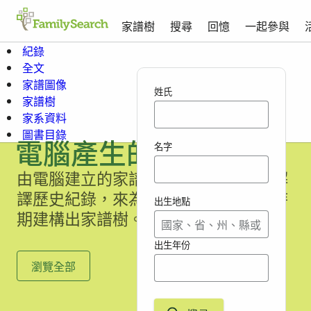
家譜樹
搜尋
回憶
一起參與
紀錄
全文
家譜圖像
姓氏
家譜樹
家系資料
圖書目錄
名字
電腦產生的家譜樹
由電腦建立的家譜樹收藏紀錄，電腦解
譯歷史紀錄，來為某個特定的地點和時
出生地點
期建構出家譜樹。
出生年份
瀏覽全部