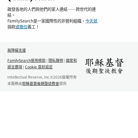
啟發各地的人們與他們的家人連結——跨世代的連
結。
FamilySearch是一家國際性的非營利組織，
今天就
捐款
或擔任
義工！
無障礙支援
FamilySearch使用條款
|
隱私聲明
|
國家和
語言選項
|
Cookie 喜好設定
Intellectual Reserve, Inc.©2026版權所有
本服務由
耶穌基督後期聖徒教會
提供