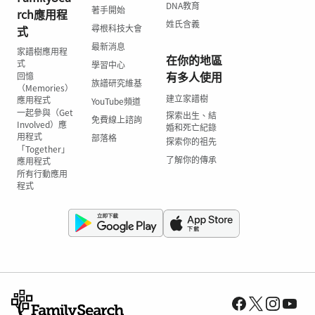
DNA教育
著手開始
rch應用程
姓氏含義
尋根科技大會
式
最新消息
家譜樹應用程
在你的地區
式
學習中心
有多人使用
回憶
族譜研究維基
（Memories）
建立家譜樹
應用程式
YouTube頻道
一起參與（Get
探索出生、結
免費線上諮詢
Involved）應
婚和死亡紀錄
用程式
部落格
探索你的祖先
「Together」
了解你的傳承
應用程式
所有行動應用
程式