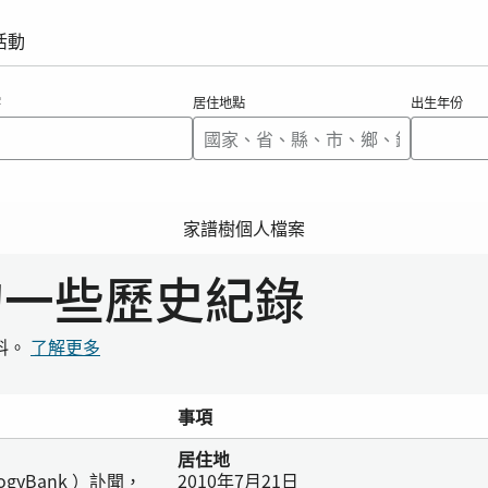
活動
字
居住地點
出生年份
家譜樹個人檔案
e的一些歷史紀錄
料。
了解更多
事項
居住地
ogyBank ）訃聞，
2010年7月21日