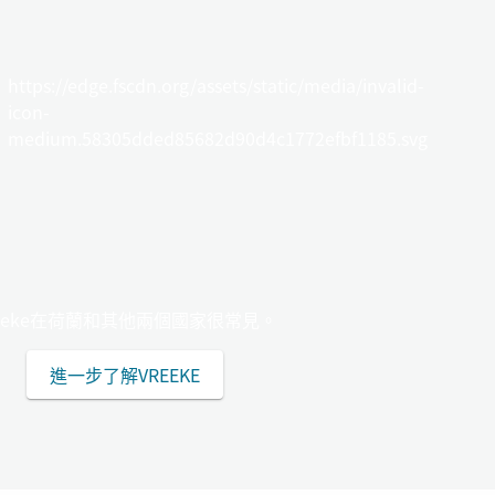
https://edge.fscdn.org/assets/static/media/invalid-
icon-
medium.58305dded85682d90d4c1772efbf1185.svg
reeke在荷蘭和其他兩個國家很常見。
進一步了解VREEKE