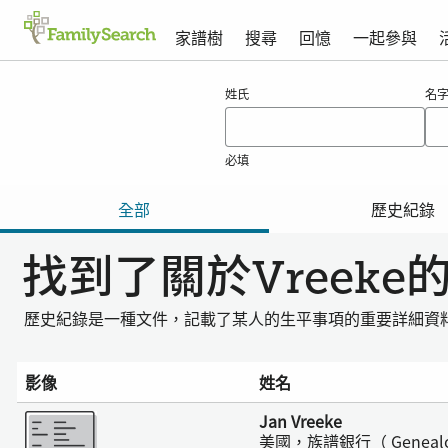
家譜樹
搜尋
回憶
一起參與
vreeke的搜尋結果
姓氏
名
必填
全部
歷史紀錄
找到了關於Vreek
歷史紀錄是一種文件，記載了某人的生平事項的重要詳細資
影像
姓名
更多
Jan Vreeke
美國，族譜銀行（ Geneal