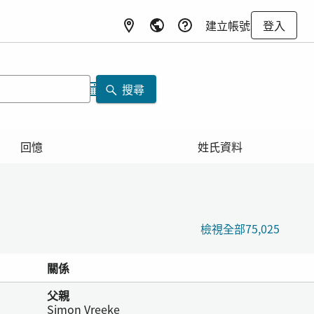
建立帳號
登入
搜尋
回憶
姓氏資料
檢視全部75,025
關係
父親
Simon Vreeke