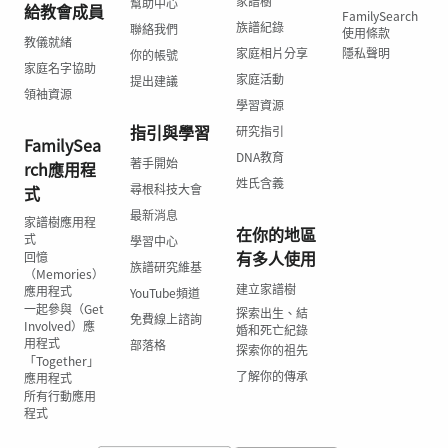
家譜樹
幫助中心
給教會成員
FamilySearch
族譜紀錄
聯絡我們
使用條款
教儀就緒
家庭相片分享
隱私聲明
你的帳號
家庭名字協助
家庭活動
提出建議
領袖資源
學習資源
指引與學習
研究指引
FamilySea
DNA教育
著手開始
rch應用程
姓氏含義
尋根科技大會
式
最新消息
家譜樹應用程
在你的地區
式
學習中心
有多人使用
回憶
族譜研究維基
（Memories）
建立家譜樹
應用程式
YouTube頻道
一起參與（Get
探索出生、結
免費線上諮詢
Involved）應
婚和死亡紀錄
用程式
部落格
探索你的祖先
「Together」
了解你的傳承
應用程式
所有行動應用
程式