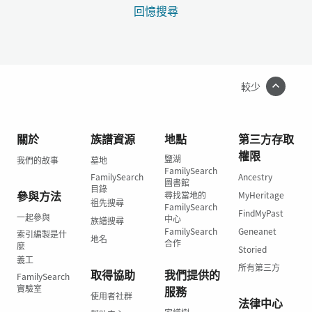
回憶搜尋
較少
關於
族譜資源
地點
第三方存取
權限
鹽湖
我們的故事
墓地
FamilySearch
FamilySearch
Ancestry
圖書館
目錄
參與方法
尋找當地的
MyHeritage
祖先搜尋
FamilySearch
FindMyPast
一起參與
中心
族譜搜尋
FamilySearch
Geneanet
索引編製是什
地名
合作
麼
Storied
義工
所有第三方
取得協助
我們提供的
FamilySearch
實驗室
服務
使用者社群
法律中心