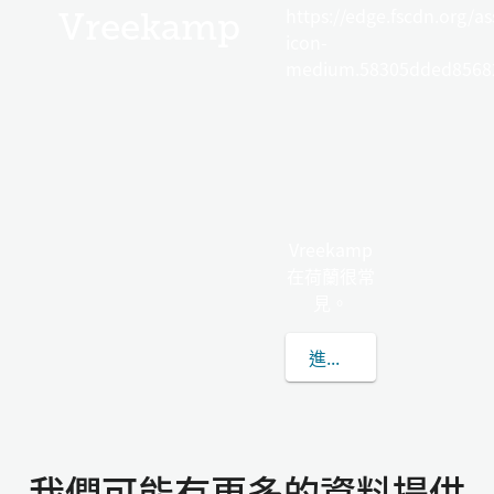
https://edge.fscdn.org/as
Vreekamp
icon-
medium.58305dded85682
Vreekamp
在荷蘭很常
見。
進一步了解VREEKAMP