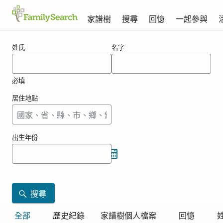
家譜樹
搜尋
回憶
一起參與
vreekamp的搜尋結果
姓氏
名字
必填
居住地點
出生年份
搜尋
全部
歷史紀錄
家譜樹個人檔案
回憶