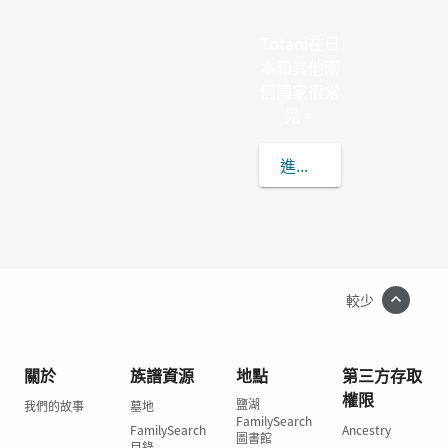
Totani在日
本和其他兩
個國家很常
見。
進一步了解TOTANI
較少
關於
族譜資源
地點
第三方存取
權限
鹽湖
我們的故事
墓地
FamilySearch
FamilySearch
Ancestry
圖書館
目錄