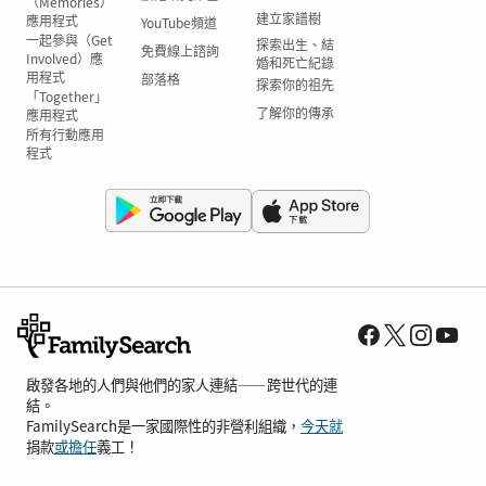
（Memories）
建立家譜樹
應用程式
YouTube頻道
一起參與（Get
探索出生、結
免費線上諮詢
Involved）應
婚和死亡紀錄
用程式
部落格
探索你的祖先
「Together」
了解你的傳承
應用程式
所有行動應用
程式
啟發各地的人們與他們的家人連結——跨世代的連
結。
FamilySearch是一家國際性的非營利組織，
今天就
捐款
或擔任
義工！