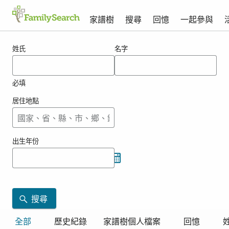
家譜樹
搜尋
回憶
一起參與
totani的搜尋結果
姓氏
名字
必填
居住地點
出生年份
搜尋
全部
歷史紀錄
家譜樹個人檔案
回憶