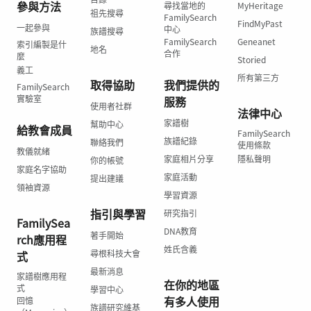
參與方法
尋找當地的
MyHeritage
祖先搜尋
FamilySearch
FindMyPast
一起參與
中心
族譜搜尋
FamilySearch
Geneanet
索引編製是什
地名
合作
麼
Storied
義工
所有第三方
取得協助
我們提供的
FamilySearch
實驗室
服務
使用者社群
法律中心
家譜樹
幫助中心
給教會成員
FamilySearch
族譜紀錄
聯絡我們
使用條款
教儀就緒
家庭相片分享
隱私聲明
你的帳號
家庭名字協助
家庭活動
提出建議
領袖資源
學習資源
指引與學習
研究指引
FamilySea
DNA教育
著手開始
rch應用程
姓氏含義
尋根科技大會
式
最新消息
家譜樹應用程
在你的地區
式
學習中心
有多人使用
回憶
族譜研究維基