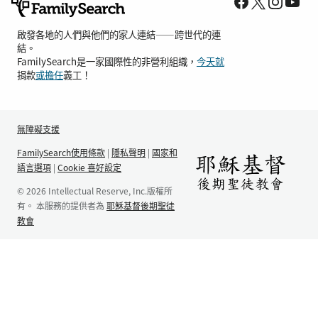
啟發各地的人們與他們的家人連結——跨世代的連
結。
FamilySearch是一家國際性的非營利組織，
今天就
捐款
或擔任
義工！
無障礙支援
FamilySearch使用條款
|
隱私聲明
|
國家和
語言選項
|
Cookie 喜好設定
© 2026 Intellectual Reserve, Inc.版權所
有。 本服務的提供者為
耶穌基督後期聖徒
教會