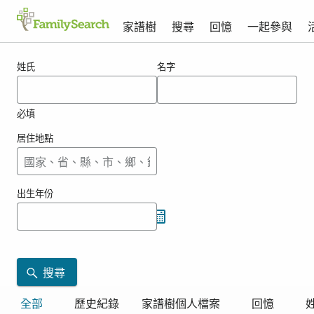
家譜樹
搜尋
回憶
一起參與
orvill的搜尋結果
姓氏
名字
必填
居住地點
出生年份
搜尋
全部
歷史紀錄
家譜樹個人檔案
回憶