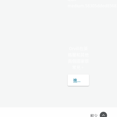
medium.58305dded85682
Orvill在英
格蘭和其他
兩個國家很
常見。
進一步了解ORVILL
較少