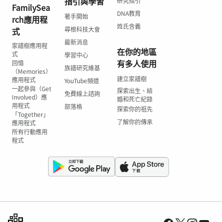
指引與學習
研究指引
FamilySea
DNA教育
著手開始
rch應用程
姓氏含義
尋根科技大會
式
最新消息
家譜樹應用程
在你的地區
式
學習中心
有多人使用
回憶
族譜研究維基
（Memories）
建立家譜樹
應用程式
YouTube頻道
一起參與（Get
探索出生、結
免費線上諮詢
Involved）應
婚和死亡紀錄
用程式
部落格
探索你的祖先
「Together」
了解你的傳承
應用程式
所有行動應用
程式