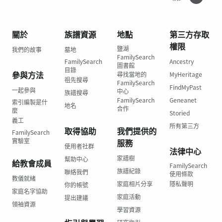
關於
族譜資源
地點
第三方存取
權限
鹽湖
我們的故事
墓地
FamilySearch
FamilySearch
Ancestry
圖書館
目錄
參與方法
尋找當地的
MyHeritage
祖先搜尋
FamilySearch
FindMyPast
一起參與
中心
族譜搜尋
FamilySearch
Geneanet
索引編製是什
地名
合作
麼
Storied
義工
所有第三方
取得協助
我們提供的
FamilySearch
實驗室
服務
使用者社群
法律中心
家譜樹
幫助中心
給教會成員
FamilySearch
族譜紀錄
聯絡我們
使用條款
教儀就緒
家庭相片分享
隱私聲明
你的帳號
家庭名字協助
家庭活動
提出建議
領袖資源
學習資源